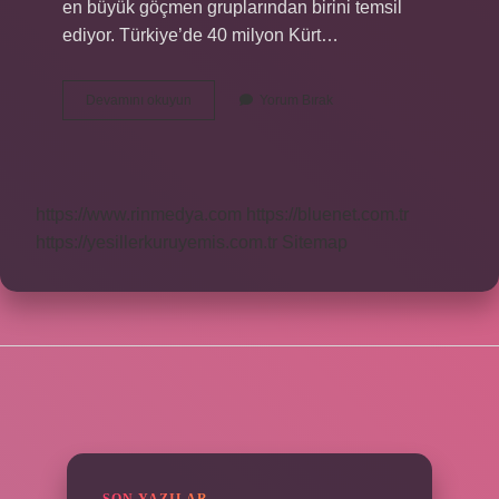
en büyük göçmen gruplarından birini temsil
ediyor. Türkiye’de 40 milyon Kürt…
Bu
Devamını okuyun
Yorum Bırak
Dünyada
Kaç
Tane
Kürt
Var
https://www.rinmedya.com
https://bluenet.com.tr
https://yesillerkuruyemis.com.tr
Sitemap
SIDEBAR