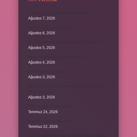
SON YAZILAR
Karadağ’ın para birimi Euro mu dolar mı ?
Ağustos 7, 2026
Bir cümlede kaç yüklem olur ?
Ağustos 6, 2026
Kim Milyoner Olmak İster Kuran Ne Demek ?
Ağustos 5, 2026
Avans hesap borcu yapılandırılır mı ?
Ağustos 4, 2026
37 nin karekökü kaçtır ?
Ağustos 3, 2026
2025’te direksiyon sınavını geçtikten sonra harç
ücreti ne kadar ?
Ağustos 3, 2026
12V 1a adaptör kaç watt ?
Temmuz 24, 2026
Hamile koyun neden ölür ?
Temmuz 22, 2026
6 ay çalışan bir kişi kaç ay işsizlik maaşı alabilir