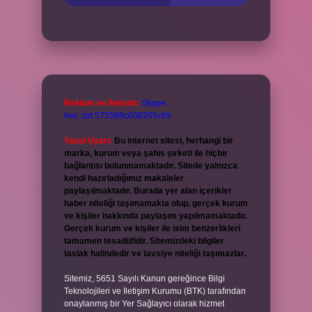
Reklam ve İletişim:
Skype:
live:.cid.575569c608265c69
Yasal Uyarı:
Bu internet sitesi, herhangi bir
marka, kurum veya şahıs şirketi ile hiçbir
bağlantısı bulunmamaktadır. Sitede yalnızca
kendi hazırladığımız makaleler
paylaşılmaktadır. Burada yer alan içerikler
haber niteliği taşımamakta olup, gerçek kurum
ve kişiler hakkında paylaşım yapılmamaktadır.
Gerçek kurum ve kişiler ile isim benzerlikleri
tamamen tesadüfidir. Sitemizdeki bilgiler
taslak halindedir ve tavsiye niteliği taşımazlar.
Sitemiz, 5651 Sayılı Kanun gereğince Bilgi
Teknolojileri ve İletişim Kurumu (BTK) tarafından
onaylanmış bir Yer Sağlayıcı olarak hizmet