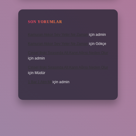
SON YORUMLAR
Kamuran Akkor Sev Yeter Ne Zaman
için
admin
Kamuran Akkor Sev Yeter Ne Zaman
için
Gökçe
Cinsel Ilişki Sırasında Alt Karın Ağrısı Neden Olur
için
admin
Cinsel Ilişki Sırasında Alt Karın Ağrısı Neden Olur
için
Müdür
1 Bar 1 Atm Mi
için
admin