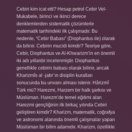
Cebiri kim icat etti? Hesap petrol Cebir Vel-
Mukabele, birinci ve ikinci derece
denklemlerden sistematik çözümlerle
matematik tarihindeki ilk çalışmadır. Bu
nedenle, “Cebir Babası” (Diophantus ile) olarak
da bilinir. Cebirin mucidi kimdir? Teoriye göre,
Cebir, Diophantus ve Al-Khwarizm’in en önemli
iki adı yıllardır incelenmiştir. Diophantus
genellikle cebirin babası olarak bilinir, ancak
Kharizmîs al -jabr’ın disiplin kuralları
sonucunda bu unvanı alması istenir. Hârizmî
Türk mü? Harezmi, Harzem bir halk şarkısı ve
Müslüman. Harezm’de temel eğitimi alan
Harezmi gençliğinin ilk birkaç yılında Cebiri
geliştiren kimdir? Kharizm, matematik, coğrafya
ve astronomi alanında önemli çalışmalar yapan
Müslüman bir bilim adamıdır. Kharizm, özellikle