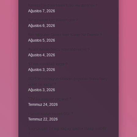
Karadağ’ın para birimi Euro mu dolar mı ?
Ağustos 7, 2026
Bir cümlede kaç yüklem olur ?
Ağustos 6, 2026
Kim Milyoner Olmak İster Kuran Ne Demek ?
Ağustos 5, 2026
Avans hesap borcu yapılandırılır mı ?
Ağustos 4, 2026
37 nin karekökü kaçtır ?
Ağustos 3, 2026
2025’te direksiyon sınavını geçtikten sonra harç
ücreti ne kadar ?
Ağustos 3, 2026
12V 1a adaptör kaç watt ?
Temmuz 24, 2026
Hamile koyun neden ölür ?
Temmuz 22, 2026
6 ay çalışan bir kişi kaç ay işsizlik maaşı alabilir
?