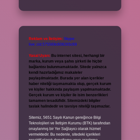
Reklam ve İletişim:
Skype:
live:.cid.575569c608265c69
Yasal Uyarı:
Bu internet sitesi, herhangi bir
marka, kurum veya şahıs şirketi ile hiçbir
bağlantısı bulunmamaktadır. Sitede yalnızca
kendi hazırladığımız makaleler
paylaşılmaktadır. Burada yer alan içerikler
haber niteliği taşımamakta olup, gerçek kurum
ve kişiler hakkında paylaşım yapılmamaktadır.
Gerçek kurum ve kişiler ile isim benzerlikleri
tamamen tesadüfidir. Sitemizdeki bilgiler
taslak halindedir ve tavsiye niteliği taşımazlar.
Sitemiz, 5651 Sayılı Kanun gereğince Bilgi
Teknolojileri ve İletişim Kurumu (BTK) tarafından
onaylanmış bir Yer Sağlayıcı olarak hizmet
vermektedir. Bu nedenle, sitedeki içerikleri