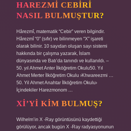
HAREZMI CEBIRI
NASIL BULMUŞTUR?
Hârezmî, matematik “Cebir” veren bilgindir.
Hârezmî “0” (sıfır) ve bilinmeyen “X” işareti
olarak bilinir. 10 sayıdan oluşan sayı sistemi
hakkında bir çalışma yazarak, İslam
dünyasında ve Batı’da tanındı ve kullanıldı. –
50. yıl Ahmet Anter İlköğretim Okulu50. Yıl
Ahmet Merter İlköğretim Okulu ›Khwareezmi …
50. Yil Ahmet Anahtar İlköğretim Okulu›
İçindekiler Harezmonom …
XI’YI KIM BULMUŞ?
Wilhelm’in X -Ray görüntüsünü kaydettiği
görülüyor, ancak bugün X -Ray radyasyonunun