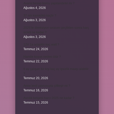
Avans hesap borcu yapılandırılır mı ?
Ağustos 4, 2026
37 nin karekökü kaçtır ?
Ağustos 3, 2026
2025’te direksiyon sınavını geçtikten sonra harç
ücreti ne kadar ?
Ağustos 3, 2026
12V 1a adaptör kaç watt ?
Temmuz 24, 2026
Hamile koyun neden ölür ?
Temmuz 22, 2026
6 ay çalışan bir kişi kaç ay işsizlik maaşı alabilir
?
Temmuz 20, 2026
Anne kedi yavrusuyla çiftleşir mi ?
Temmuz 16, 2026
Avcılık belgesi harcı 2025 ne kadar ?
Temmuz 15, 2026