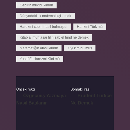
Cebirin mucidi kimdir
Dünyadaki ilk matematikçi kimdir
Harezmi cebiri nasıl bulmuştur
Hârizmî Türk mü
Kitab al muhtasar fil hisab el hind ne demek
Matematiğin atası kimdir
Xiyi kim bulmuş
Yusuf El Harezmi Kürt mü
Önceki Yazı
Sonraki Yazı
Özgeçmiş Yazmaya
Prudent Türkçe
Nasıl Başlanır
Ne Demek