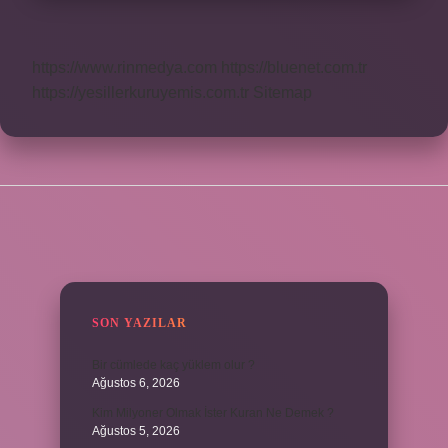
https://www.rinmedya.com
https://bluenet.com.tr
https://yesillerkuruyemis.com.tr
Sitemap
SIDEBAR
SON YAZILAR
Bir cümlede kaç yüklem olur ?
Ağustos 6, 2026
Kim Milyoner Olmak İster Kuran Ne Demek ?
Ağustos 5, 2026