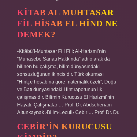
KITAB AL MUHTASAR
FIL HISAB EL HIND NE
DEMEK?
-Kitâbü’l-Muhtasar Fi’l Fi’l: Al-Harizmi’nin
“Muhasebe Sanatı Hakkında” adı olarak da
bilinen bu çalışma, bilim dünyasındaki
sonsuzluğunun ikincisidir. Türk okuması
“Hintçe hesabına göre matematik özeti”, Doğu
ve Batı dünyasındaki Hint raporunun ilk
çalışmasıdır. Bilimin Kurucusu El Harizmi’nin
Hayatı, Çalışmalar … Prof. Dr. Abdschenam
Altunkaynak ›Bilim-Leculi› Cebir … Prof. Dr. Dr.
CEBIR’IN KURUCUSU