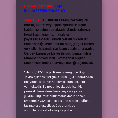
Reklam ve İletişim:
Skype:
live:.cid.575569c608265c69
Yasal Uyarı:
Bu internet sitesi, herhangi bir
marka, kurum veya şahıs şirketi ile hiçbir
bağlantısı bulunmamaktadır. Sitede yalnızca
kendi hazırladığımız makaleler
paylaşılmaktadır. Burada yer alan içerikler
haber niteliği taşımamakta olup, gerçek kurum
ve kişiler hakkında paylaşım yapılmamaktadır.
Gerçek kurum ve kişiler ile isim benzerlikleri
tamamen tesadüfidir. Sitemizdeki bilgiler
taslak halindedir ve tavsiye niteliği taşımazlar.
Sitemiz, 5651 Sayılı Kanun gereğince Bilgi
Teknolojileri ve İletişim Kurumu (BTK) tarafından
onaylanmış bir Yer Sağlayıcı olarak hizmet
vermektedir. Bu nedenle, sitedeki içerikleri
proaktif olarak denetleme veya araştırma
yükümlülüğümüz bulunmamaktadır. Ancak,
üyelerimiz yazdıkları içeriklerin sorumluluğunu
taşımakta olup, siteye üye olarak bu
sorumluluğu kabul etmiş sayılırlar.