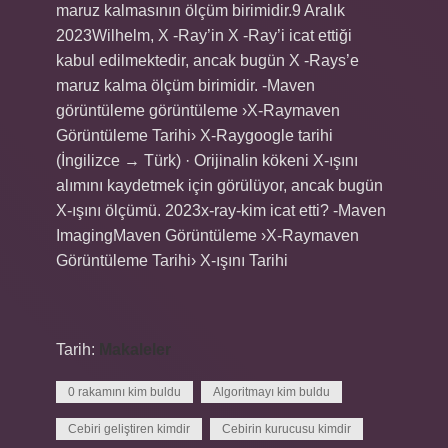
maruz kalmasının ölçüm birimidir.9 Aralık
2023Wilhelm, X -Ray’in X -Ray’i icat ettiği
kabul edilmektedir, ancak bugün X -Rays’e
maruz kalma ölçüm birimidir. -Maven
görüntüleme görüntüleme ›X-Raymaven
Görüntüleme Tarihi› X-Raygoogle tarihi
(İngilizce → Türk) · Orijinalin kökeni X-ışını
alımını kaydetmek için görülüyor, ancak bugün
X-ışını ölçümü. 2023x-ray-kim icat etti? -Maven
ImagingMaven Görüntüleme ›X-Raymaven
Görüntüleme Tarihi› X-ışını Tarihi
Tarih:
Makaleler
0 rakamını kim buldu
Algoritmayı kim buldu
Cebiri geliştiren kimdir
Cebirin kurucusu kimdir