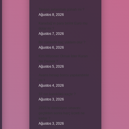
Tavşan avlanmak günah mı ?
Ağustos 8, 2026
Karadağ’ın para birimi Euro mu
dolar mı ?
Ağustos 7, 2026
Bir cümlede kaç yüklem olur ?
Ağustos 6, 2026
Kim Milyoner Olmak İster Kuran
Ne Demek ?
Ağustos 5, 2026
Avans hesap borcu yapılandırılır
mı ?
Ağustos 4, 2026
37 nin karekökü kaçtır ?
Ağustos 3, 2026
2025’te direksiyon sınavını
geçtikten sonra harç ücreti ne
kadar ?
Ağustos 3, 2026