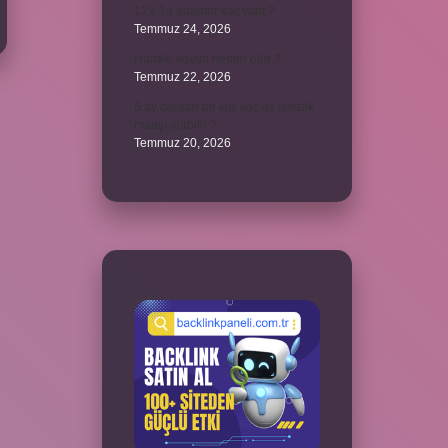
12V 1a adaptör kaç watt ?
Temmuz 24, 2026
Hamile koyun neden ölür ?
Temmuz 22, 2026
6 ay çalışan bir kişi kaç ay işsizlik
maaşı alabilir ?
Temmuz 20, 2026