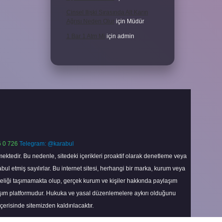
Cinsel Ilişki Sırasında Alt Karın
Ağrısı Neden Olur
için
Müdür
1 Bar 1 Atm Mi
için
admin
 0 726
Telegram: @karabul
ektedir. Bu nedenle, sitedeki içerikleri proaktif olarak denetleme veya
 etmiş sayılırlar. Bu internet sitesi, herhangi bir marka, kurum veya
niteliği taşımamakta olup, gerçek kurum ve kişiler hakkında paylaşım
laşım platformudur. Hukuka ve yasal düzenlemelere aykırı olduğunu
içerisinde sitemizden kaldırılacaktır.