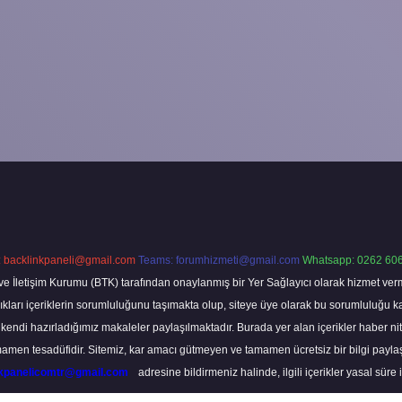
:
backlinkpaneli@gmail.com
Teams:
forumhizmeti@gmail.com
Whatsapp: 0262 606
ve İletişim Kurumu (BTK) tarafından onaylanmış bir Yer Sağlayıcı olarak hizmet verm
rı içeriklerin sorumluluğunu taşımakta olup, siteye üye olarak bu sorumluluğu kabul
a kendi hazırladığımız makaleler paylaşılmaktadır. Burada yer alan içerikler haber 
tamamen tesadüfidir. Sitemiz, kar amacı gütmeyen ve tamamen ücretsiz bir bilgi pay
nkpanelicomtr@gmail.com
adresine bildirmeniz halinde, ilgili içerikler yasal süre 