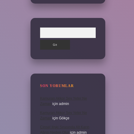
Arama
SON YORUMLAR
Kamuran Akkor Sev Yeter Ne
Zaman
için
admin
Kamuran Akkor Sev Yeter Ne
Zaman
için
Gökçe
Cinsel Ilişki Sırasında Alt Karın
Ağrısı Neden Olur
için
admin