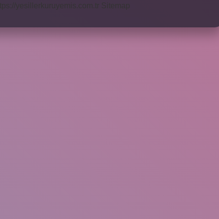
tps://yesillerkuruyemis.com.tr
Sitemap