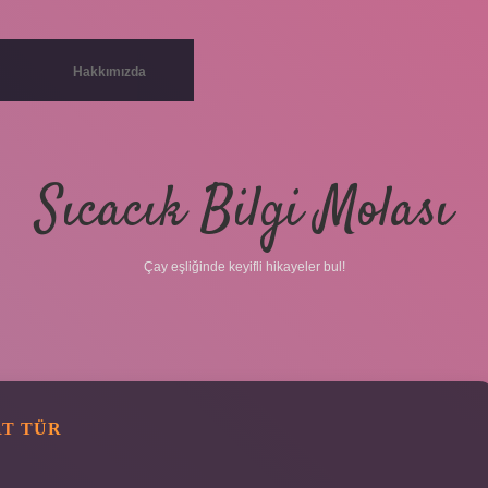
Hakkımızda
Sıcacık Bilgi Molası
Çay eşliğinde keyifli hikayeler bul!
RT TÜR