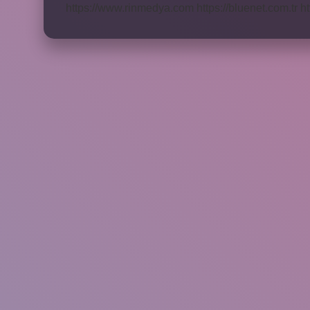
https://www.rinmedya.com
https://bluenet.com.tr
ht