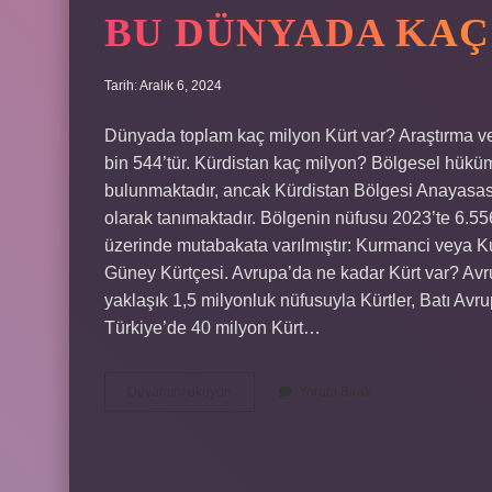
BU DÜNYADA KAÇ
Tarih: Aralık 6, 2024
Dünyada toplam kaç milyon Kürt var? Araştırma ve
bin 544’tür. Kürdistan kaç milyon? Bölgesel hüküm
bulunmaktadır, ancak Kürdistan Bölgesi Anayasası,
olarak tanımaktadır. Bölgenin nüfusu 2023’te 6.556’
üzerinde mutabakata varılmıştır: Kurmanci veya Ku
Güney Kürtçesi. Avrupa’da ne kadar Kürt var? Avr
yaklaşık 1,5 milyonluk nüfusuyla Kürtler, Batı Avr
Türkiye’de 40 milyon Kürt…
Bu
Devamını okuyun
Yorum Bırak
Dünyada
Kaç
Tane
Kürt
Var