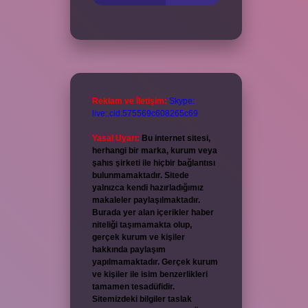
Reklam ve İletişim:
Skype:
live:.cid.575569c608265c69
Yasal Uyarı:
Bu internet sitesi,
herhangi bir marka, kurum veya
şahıs şirketi ile hiçbir bağlantısı
bulunmamaktadır. Sitede
yalnızca kendi hazırladığımız
makaleler paylaşılmaktadır.
Burada yer alan içerikler haber
niteliği taşımamakta olup,
gerçek kurum ve kişiler
hakkında paylaşım
yapılmamaktadır. Gerçek kurum
ve kişiler ile isim benzerlikleri
tamamen tesadüfidir.
Sitemizdeki bilgiler taslak