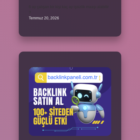
6 ay çalışan bir kişi kaç ay işsizlik maaşı alabilir
?
Temmuz 20, 2026