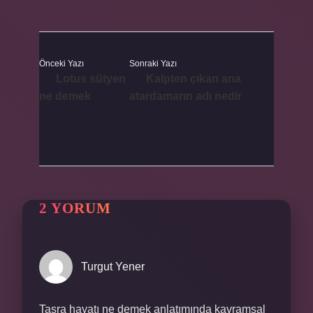
Önceki Yazı
Sonraki Yazı
Lotus sütyen
Kalpten çıkan ana
ne demek
atardamarın adı nedir
2 YORUM
Turgut Yener
Taşra hayatı ne demek anlatımında kavramsal