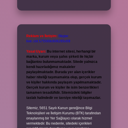
Reklam ve İletişim:
Skype:
live:.cid.575569c608265c69
Yasal Uyarı:
Bu internet sitesi, herhangi bir
marka, kurum veya şahıs şirketi ile hiçbir
bağlantısı bulunmamaktadır. Sitede yalnızca
kendi hazırladığımız makaleler
paylaşılmaktadır. Burada yer alan içerikler
haber niteliği taşımamakta olup, gerçek kurum
ve kişiler hakkında paylaşım yapılmamaktadır.
Gerçek kurum ve kişiler ile isim benzerlikleri
tamamen tesadüfidir. Sitemizdeki bilgiler
taslak halindedir ve tavsiye niteliği taşımazlar.
Sitemiz, 5651 Sayılı Kanun gereğince Bilgi
Teknolojileri ve İletişim Kurumu (BTK) tarafından
onaylanmış bir Yer Sağlayıcı olarak hizmet
vermektedir. Bu nedenle, sitedeki içerikleri