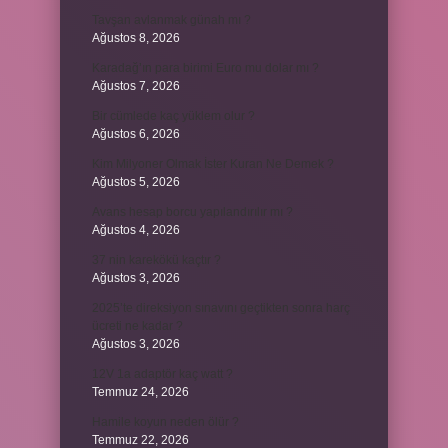
Tavşan avlanmak günah mı ?
Ağustos 8, 2026
Karadağ’ın para birimi Euro mu dolar mı ?
Ağustos 7, 2026
Bir cümlede kaç yüklem olur ?
Ağustos 6, 2026
Kim Milyoner Olmak İster Kuran Ne Demek ?
Ağustos 5, 2026
Avans hesap borcu yapılandırılır mı ?
Ağustos 4, 2026
37 nin karekökü kaçtır ?
Ağustos 3, 2026
2025’te direksiyon sınavını geçtikten sonra harç
ücreti ne kadar ?
Ağustos 3, 2026
12V 1a adaptör kaç watt ?
Temmuz 24, 2026
Hamile koyun neden ölür ?
Temmuz 22, 2026