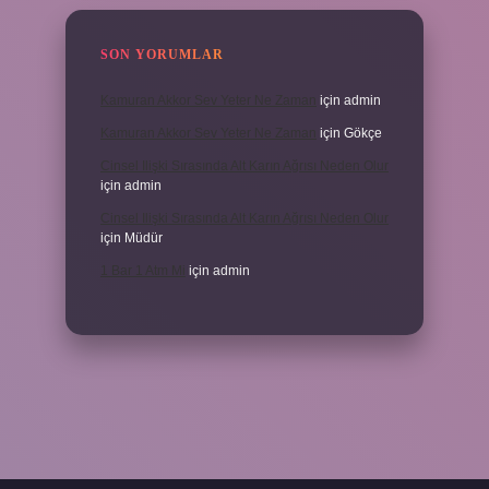
SON YORUMLAR
Kamuran Akkor Sev Yeter Ne Zaman
için
admin
Kamuran Akkor Sev Yeter Ne Zaman
için
Gökçe
Cinsel Ilişki Sırasında Alt Karın Ağrısı Neden Olur
için
admin
Cinsel Ilişki Sırasında Alt Karın Ağrısı Neden Olur
için
Müdür
1 Bar 1 Atm Mi
için
admin