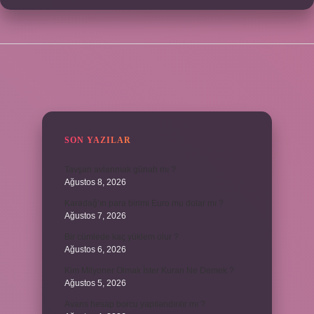
SIDEBAR
SON YAZILAR
Tavşan avlanmak günah mı ?
Ağustos 8, 2026
Karadağ’ın para birimi Euro mu dolar mı ?
Ağustos 7, 2026
Bir cümlede kaç yüklem olur ?
Ağustos 6, 2026
Kim Milyoner Olmak İster Kuran Ne Demek ?
Ağustos 5, 2026
Avans hesap borcu yapılandırılır mı ?