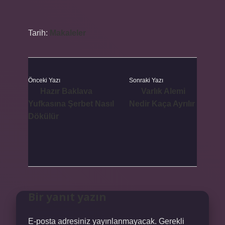
Tarih:
Makaleler
Önceki Yazı
Sonraki Yazı
Hazır Baklava
Varlık Alemi
Yufkasına Şerbet Nasıl
Nedir Kaça Ayrılır
Dökülür
Bir yanıt yazın
E-posta adresiniz yayınlanmayacak.
Gerekli