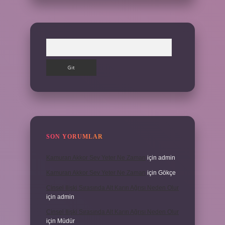
Arama
SON YORUMLAR
Kamuran Akkor Sev Yeter Ne Zaman
için
admin
Kamuran Akkor Sev Yeter Ne Zaman
için
Gökçe
Cinsel Ilişki Sırasında Alt Karın Ağrısı Neden Olur
için
admin
Cinsel Ilişki Sırasında Alt Karın Ağrısı Neden Olur
için
Müdür