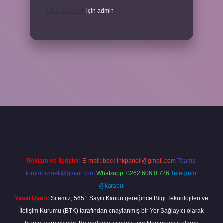
1 Bar 1 Atm Mi
için
admin
bet güncel
tulipbet.online
Reklam ve İletişim:
E-mail:
backlinkpaneli@gmail.com
Teams:
forumhizmeti@gmail.com
Whatsapp: 0262 606 0 726
Telegram:
@karabul
Yasal Uyarı:
Sitemiz, 5651 Sayılı Kanun gereğince Bilgi Teknolojileri ve
İletişim Kurumu (BTK) tarafından onaylanmış bir Yer Sağlayıcı olarak