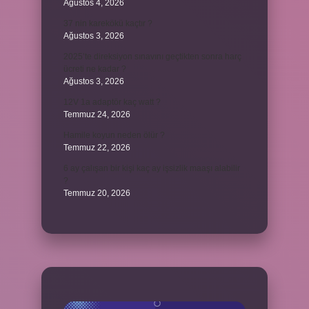
Ağustos 4, 2026
37 nin karekökü kaçtır ?
Ağustos 3, 2026
2025’te direksiyon sınavını geçtikten sonra harç
ücreti ne kadar ?
Ağustos 3, 2026
12V 1a adaptör kaç watt ?
Temmuz 24, 2026
Hamile koyun neden ölür ?
Temmuz 22, 2026
6 ay çalışan bir kişi kaç ay işsizlik maaşı alabilir
?
Temmuz 20, 2026