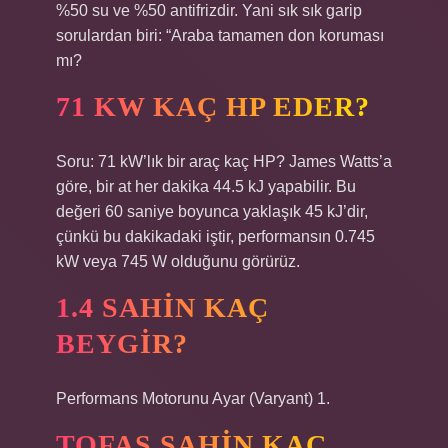
%50 su ve %50 antifrizdir. Yani sık sık garip
sorulardan biri: “Araba tamamen don koruması
mı?
71 KW KAÇ HP EDER?
Soru: 71 kW’lık bir araç kaç HP? James Watts’a
göre, bir at her dakika 44.5 kJ yapabilir. Bu
değeri 60 saniye boyunca yaklaşık 45 kJ’dir,
çünkü bu dakikadaki iştir, performansın 0.745
kW veya 745 W olduğunu görürüz.
1.4 SAHIN KAÇ
BEYGIR?
Performans Motorunu Ayar (Varyant) 1.
TOFAŞ ŞAHIN KAÇ