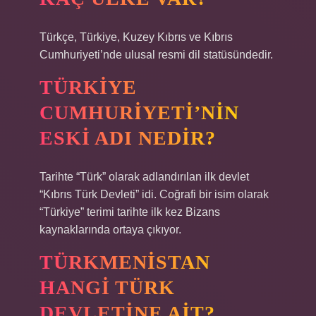
Türkçe, Türkiye, Kuzey Kıbrıs ve Kıbrıs
Cumhuriyeti’nde ulusal resmi dil statüsündedir.
TÜRKIYE
CUMHURIYETI’NIN
ESKI ADI NEDIR?
Tarihte “Türk” olarak adlandırılan ilk devlet
“Kıbrıs Türk Devleti” idi. Coğrafi bir isim olarak
“Türkiye” terimi tarihte ilk kez Bizans
kaynaklarında ortaya çıkıyor.
TÜRKMENISTAN
HANGI TÜRK
DEVLETINE AIT?