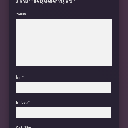
alanlar
*
ile işaretlenmişlerdir
Yorum
İsim*
E-Posta*
Web Sitesi