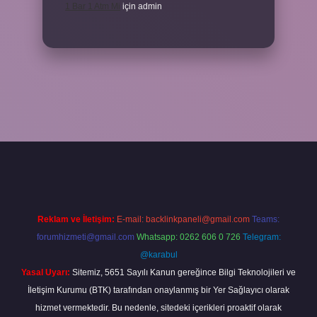
1 Bar 1 Atm Mi
için
admin
üncel
tulipbet.online
Reklam ve İletişim:
E-mail:
backlinkpaneli@gmail.com
Teams:
forumhizmeti@gmail.com
Whatsapp: 0262 606 0 726
Telegram:
@karabul
Yasal Uyarı:
Sitemiz, 5651 Sayılı Kanun gereğince Bilgi Teknolojileri ve
İletişim Kurumu (BTK) tarafından onaylanmış bir Yer Sağlayıcı olarak
hizmet vermektedir. Bu nedenle, sitedeki içerikleri proaktif olarak