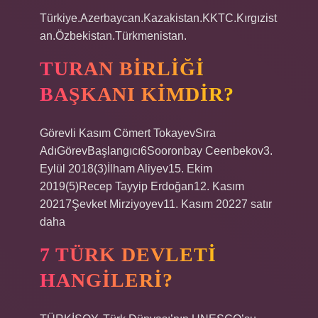
Türkiye.Azerbaycan.Kazakistan.KKTC.Kırgızist
an.Özbekistan.Türkmenistan.
TURAN BIRLIĞI
BAŞKANI KIMDIR?
Görevli Kasım Cömert TokayevSıra
AdıGörevBaşlangıcı6Sooronbay Ceenbekov3.
Eylül 2018(3)İlham Aliyev15. Ekim
2019(5)Recep Tayyip Erdoğan12. Kasım
20217Şevket Mirziyoyev11. Kasım 20227 satır
daha
7 TÜRK DEVLETI
HANGILERI?