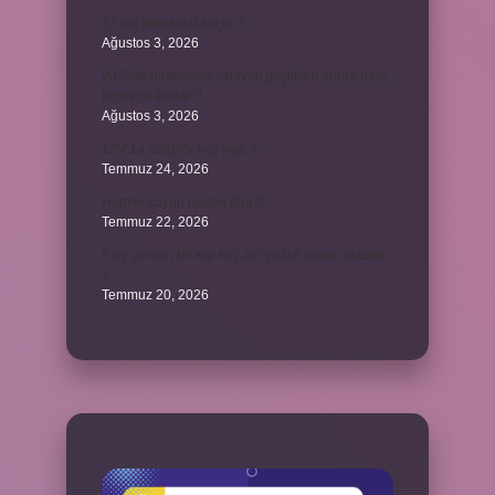
37 nin karekökü kaçtır ?
Ağustos 3, 2026
2025’te direksiyon sınavını geçtikten sonra harç
ücreti ne kadar ?
Ağustos 3, 2026
12V 1a adaptör kaç watt ?
Temmuz 24, 2026
Hamile koyun neden ölür ?
Temmuz 22, 2026
6 ay çalışan bir kişi kaç ay işsizlik maaşı alabilir
?
Temmuz 20, 2026