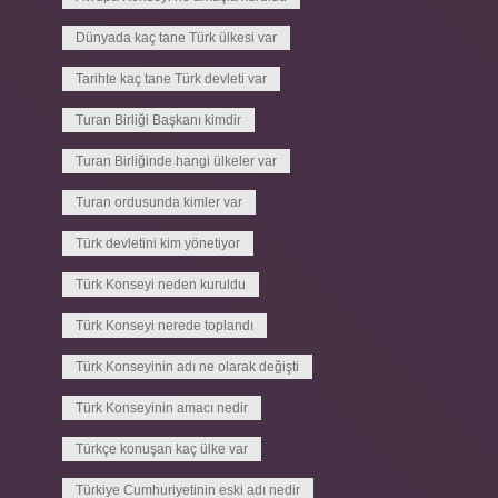
Dünyada kaç tane Türk ülkesi var
Tarihte kaç tane Türk devleti var
Turan Birliği Başkanı kimdir
Turan Birliğinde hangi ülkeler var
Turan ordusunda kimler var
Türk devletini kim yönetiyor
Türk Konseyi neden kuruldu
Türk Konseyi nerede toplandı
Türk Konseyinin adı ne olarak değişti
Türk Konseyinin amacı nedir
Türkçe konuşan kaç ülke var
Türkiye Cumhuriyetinin eski adı nedir