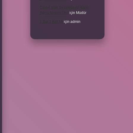
Cinsel Ilişki Sırasında Alt Karın
Ağrısı Neden Olur
için
Müdür
1 Bar 1 Atm Mi
için
admin