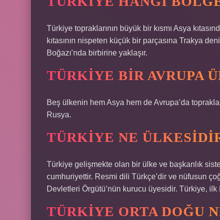
TÜRKIYE HANGI BÖLGE
Türkiye topraklarının büyük bir kısmı Asya kıtası
kıtasının nispeten küçük bir parçasına Trakya den
Boğazı’nda birbirine yaklaşır.
TÜRKIYE BIR AVRUPA Ü
Beş ülkenin hem Asya hem de Avrupa’da topraklar
Rusya.
TÜRKIYE NE ÜLKESIDI
Türkiye gelişmekte olan bir ülke ve başkanlık siste
cumhuriyettir. Resmi dili Türkçe’dir ve nüfusun 
Devletleri Örgütü’nün kurucu üyesidir. Türkiye, ilk
TÜRKIYE ORTA DOĞU N