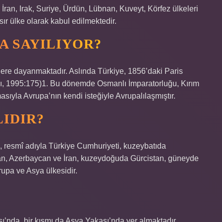
ran, Irak, Suriye, Ürdün, Lübnan, Kuveyt, Körfez ülkeleri
ır ülke olarak kabul edilmektedir.
A SAYILIYOR?
kilere dayanmaktadır. Aslında Türkiye, 1856’daki Paris
aylı, 1995:175)1. Bu dönemde Osmanlı İmparatorluğu, Kırım
ıyla Avrupa’nın kendi isteğiyle Avrupalılaşmıştır.
IDIR?
 resmî adıyla Türkiye Cumhuriyeti, kuzeybatıda
an, Azerbaycan ve İran, kuzeydoğuda Gürcistan, güneyde
upa ve Asya ülkesidir.
’nda, bir kısmı da Asya Yakası’nda yer almaktadır.