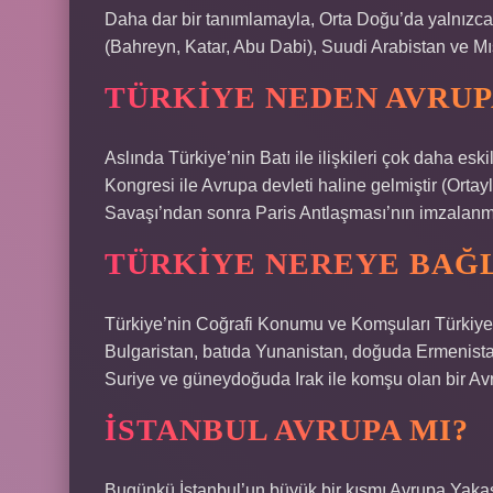
Daha dar bir tanımlamayla, Orta Doğu’da yalnızca İ
(Bahreyn, Katar, Abu Dabi), Suudi Arabistan ve Mıs
TÜRKIYE NEDEN AVRUP
Aslında Türkiye’nin Batı ile ilişkileri çok daha es
Kongresi ile Avrupa devleti haline gelmiştir (Ort
Savaşı’ndan sonra Paris Antlaşması’nın imzalanmas
TÜRKIYE NEREYE BAĞL
Türkiye’nin Coğrafi Konumu ve Komşuları Türkiye,
Bulgaristan, batıda Yunanistan, doğuda Ermenist
Suriye ve güneydoğuda Irak ile komşu olan bir Avr
İSTANBUL AVRUPA MI?
Bugünkü İstanbul’un büyük bir kısmı Avrupa Yakası