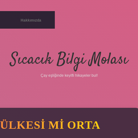
Hakkımızda
Sıcacık Bilgi Molası
Çay eşliğinde keyifli hikayeler bul!
ÜLKESI MI ORTA