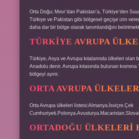
Orta Doğu; Mısır’dan Pakistan’a, Türkiye’den Suud
Türkiye ve Pakistan gibi bölgesel geçişe izin ver
daha dar bir bölge olarak tanımlandığını belirtmekt
TÜRKIYE AVRUPA ÜLKES
Türkiye, Asya ve Avrupa kıtalarında ülkeleri olan 
Anadolu denir. Avrupa kıtasında bulunan kısmına 
bölgeyi ayırır.
ORTA AVRUPA ÜLKELER
Orta Avrupa ülkeleri listesi:Almanya.İsviçre.Çek
Cumhuriyeti.Polonya.Avusturya.Macaristan.Slov
ORTADOĞU ÜLKELERI 