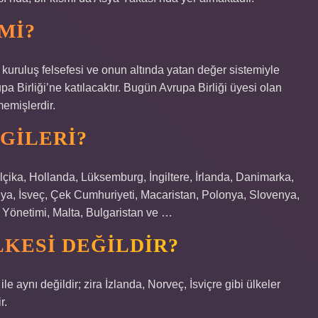
MI?
kuruluş felsefesi ve onun altında yatan değer sistemiyle
a Birliği’ne katılacaktır. Bugün Avrupa Birliği üyesi olan
memişlerdir.
GILERI?
lçika, Hollanda, Lüksemburg, İngiltere, İrlanda, Danimarka,
iya, İsveç, Çek Cumhuriyeti, Macaristan, Polonya, Slovenya,
 Yönetimi, Malta, Bulgaristan ve …
LKESI DEĞILDIR?
 ile aynı değildir; zira İzlanda, Norveç, İsviçre gibi ülkeler
r.