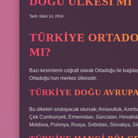
DOĞU ÜLKESI MI
Tarih: Ekim 14, 2024
TÜRKIYE ORTADO
MI?
Bazı kesimlerin coğrafi olarak Ortadoğu ile bağdaş
Ortadoğu’nun merkez ülkesidir.
TÜRKIYE DOĞU AVRUPA
Bu ülkeleri sıralayacak olursak; Arnavutluk, Aze
Çek Cumhuriyeti, Ermenistan, Gürcistan, Hırvati
Moldova, Polonya, Rusya, Sırbistan, Slovakya, Sl