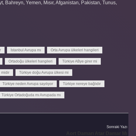
yt, Bahreyn, Yemen, Mısır, Afganistan, Pakistan, Tunus,
r
İstanbul Avrupa mı
Orta Avrupa ülkeleri hangileri
Ortadoğu ülkeleri hangileri
Türkiye ABye girer mi
 midir
Türkiye doğu Avrupa ülkesi mi
Türkiye neden Avrupa sayılıyor
Türkiye nereye bağlıdır
Türkiye Ortadoğuda mı Avrupada mı
Sonraki Yazı
Aort Damarı Atar Damar Mı