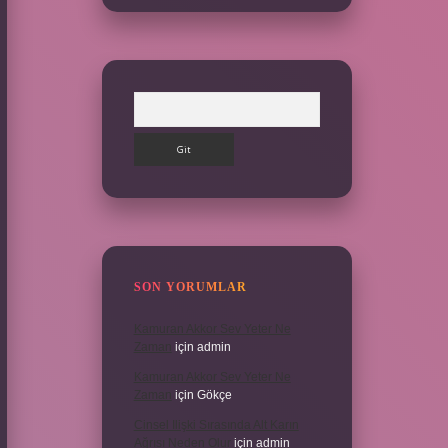
Arama
SON YORUMLAR
Kamuran Akkor Sev Yeter Ne
Zaman
için
admin
Kamuran Akkor Sev Yeter Ne
Zaman
için
Gökçe
Cinsel Ilişki Sırasında Alt Karın
Ağrısı Neden Olur
için
admin