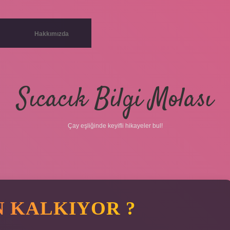
Hakkımızda
Sıcacık Bilgi Molası
Çay eşliğinde keyifli hikayeler bul!
 KALKIYOR ?