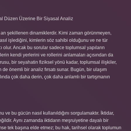
al Düzen Üzerine Bir Siyasal Analiz
er an şekillenen dinamiklerdir. Kimi zaman görünmeyen,
asıl işlediğini, kimlerin söz sahibi olduğunu ve ne tür
ı olur. Ancak bu sorular sadece toplumsal yapıların
lerin kendi yerlerini ve rollerini anlamaları açısından da
usu, bir seyahatin fiziksel yönü kadar, toplumsal ilişkiler,
 de önemli bir analiz fırsatı sunar. Bugün, bir ulaşım
lında çok daha derin, çok daha anlamlı bir tartışmanın
u ve bu gücün nasıl kullanıldığını sorgulamaktır. İktidar,
eğildir. Aynı zamanda iktidarın meşruiyetine dayalı bir
mse tek başına elde etmez; bu hak, tarihsel olarak toplumun