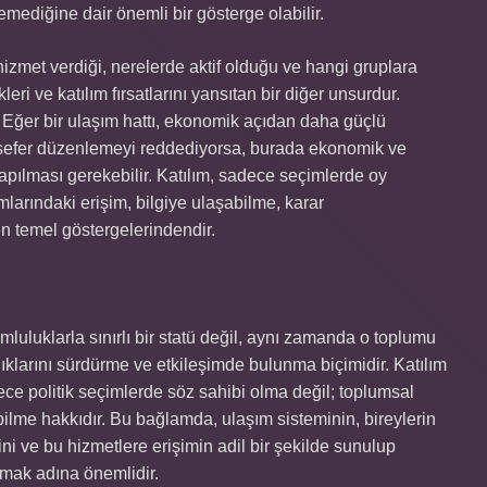
emediğine dair önemli bir gösterge olabilir.
hizmet verdiği, nerelerde aktif olduğu ve hangi gruplara
leri ve katılım fırsatlarını yansıtan bir diğer unsurdur.
. Eğer bir ulaşım hattı, ekonomik açıdan daha güçlü
 sefer düzenlemeyi reddediyorsa, burada ekonomik ve
yapılması gerekebilir. Katılım, sadece seçimlerde oy
mlarındaki erişim, bilgiye ulaşabilme, karar
 temel göstergelerindendir.
umluluklarla sınırlı bir statü değil, aynı zamanda o toplumu
lıklarını sürdürme ve etkileşimde bulunma biçimidir. Katılım
dece politik seçimlerde söz sahibi olma değil; toplumsal
lme hakkıdır. Bu bağlamda, ulaşım sisteminin, bireylerin
ni ve bu hizmetlere erişimin adil bir şekilde sunulup
amak adına önemlidir.