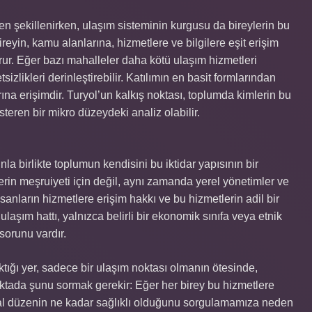
en şekillenirken, ulaşım sisteminin kurgusu da bireylerin bu
reyin, kamu alanlarına, hizmetlere ve bilgilere eşit erişim
ur. Eğer bazı mahalleler daha kötü ulaşım hizmetleri
sizlikleri derinleştirebilir. Katılımın en basit formlarından
rına erişimdir. Turyol’un kalkış noktası, toplumda kimlerin bu
steren bir mikro düzeydeki analiz olabilir.
la birlikte toplumun kendisini bu iktidar yapısının bir
rin meşruiyeti için değil, aynı zamanda yerel yönetimler ve
nsanların hizmetlere erişim hakkı ve bu hizmetlerin adil bir
 ulaşım hattı, yalnızca belirli bir ekonomik sınıfa veya etnik
sorunu vardır.
tığı yer, sadece bir ulaşım noktası olmanın ötesinde,
noktada şunu sormak gerekir: Eğer her birey bu hizmetlere
al düzenin ne kadar sağlıklı olduğunu sorgulamamıza neden