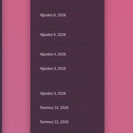
Bir cümlede kaç yüklem olur ?
Ağustos 6, 2026
Kim Milyoner Olmak İster Kuran
Ne Demek ?
Ağustos 5, 2026
Avans hesap borcu yapılandırılır
mı ?
Ağustos 4, 2026
37 nin karekökü kaçtır ?
Ağustos 3, 2026
2025’te direksiyon sınavını
geçtikten sonra harç ücreti ne
kadar ?
Ağustos 3, 2026
12V 1a adaptör kaç watt ?
Temmuz 24, 2026
Hamile koyun neden ölür ?
Temmuz 22, 2026
6 ay çalışan bir kişi kaç ay işsizlik