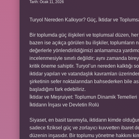
Tarih: Ocak 11, 2026
Turyol Nereden Kalkıyor? Güç, İktidar ve Toplums
Bir toplumda güç ilişkileri ve toplumsal düzen, h
bazen ise açıkça görülen bu ilişkiler, toplumların n
değerlerle yönlendirildiğimizi anlamamıza yardımc
incelenmesiyle sınırlı değildir; aynı zamanda birey
kritik öneme sahiptir. Turyol’un nereden kalktığı sor
iktidar yapıları ve vatandaşlık kavramları üzerinden
şirketinin sefer noktalarından bahsederken bile as
başladığını fark edebiliriz.
İktidar ve Meşruiyet: Toplumun Dinamik Temelleri
İktidarın İnşası ve Devletin Rolü
Siyaset, en basit tanımıyla, iktidarın kimde olduğun
sadece fiziksel güç ve zorlayıcı kuvvetten ibaret d
düzenin inşasıdır. Bir toplumu yönetme hakkını ki