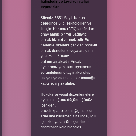
halindedir ve tavsiye niteliği
taşımazlar.
Sitemiz, 5651 Sayılı Kanun
gereğince Bilgi Teknolojileri ve
İletişim Kurumu (BTK) tarafından
onaylanmış bir Yer Sağlayıcı
olarak hizmet vermektedir. Bu
nedenle, sitedeki içerikleri proaktif
olarak denetleme veya araştırma
yükümlülüğümüz
bulunmamaktadır. Ancak,
üyelerimiz yazdıkları içeriklerin
sorumluluğunu taşımakta olup,
siteye üye olarak bu sorumluluğu
kabul etmiş sayılırlar.
Hukuka ve yasal düzenlemelere
aykırı olduğunu düşündüğünüz
içerikleri,
backlinkpanelicomtr@gmail.com
adresine bildirmeniz halinde, ilgili
içerikler yasal süre içerisinde
sitemizden kaldırılacaktır.