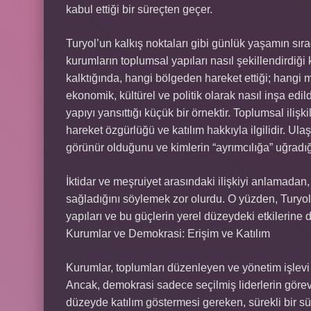
kabul ettiği bir süreçten geçer.
Turyol’un kalkış noktaları gibi günlük yaşamın sır
kurumların toplumsal yapıları nasıl şekillendirdiği
kalktığında, hangi bölgeden hareket ettiği; hangi 
ekonomik, kültürel ve politik olarak nasıl inşa edil
yapıyı yansıttığı küçük bir örnektir. Toplumsal ilişk
hareket özgürlüğü ve katılım hakkıyla ilgilidir. Ul
görünür olduğunu ve kimlerin “ayrımcılığa” uğradığın
İktidar ve meşruiyet arasındaki ilişkiyi anlamadan,
sağladığını söylemek zor olurdu. O yüzden, Turyol
yapıları ve bu güçlerin yerel düzeydeki etkilerine
Kurumlar ve Demokrasi: Erişim ve Katılım
Kurumlar, toplumları düzenleyen ve yönetim işlevi 
Ancak, demokrasi sadece seçilmiş liderlerin görev
düzeyde katılım göstermesi gereken, sürekli bir sü