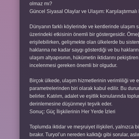
olmaz mı?
Güncel Siyasal Olaylar ve Ulaşım: Karşılaştırmalı 
Dünyanın farklı köylerinde ve kentlerinde ulaşım sis
üzerindeki etkisinin önemli bir göstergesidir. Örne
erişilebilirken, gelişmekte olan ülkelerde bu sistem
haklarına ne kadar saygı gösterdiği ve bu hakların 
ulaşım altyapısının, hükümetin iktidarını pekiştir
incelenmesi gereken önemli bir olgudur.
Birçok ülkede, ulaşım hizmetlerinin verimliliği ve 
parametrelerinden biri olarak kabul edilir. Bu duru
belirler. Katılım, adalet ve eşitlik konularında topl
derinlemesine düşünmeyi teşvik eder.
Sonuç: Güç İlişkilerinin Her Yerde İzleri
Toplumda iktidar ve meşruiyet ilişkileri, yalnızca 
bırakır. Turyol’un nereden kalktığı gibi sorular, as