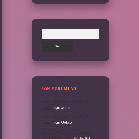
Arama
SON YORUMLAR
Kamuran Akkor Sev Yeter Ne
Zaman
için
admin
Kamuran Akkor Sev Yeter Ne
Zaman
için
Gökçe
Cinsel Ilişki Sırasında Alt Karın
Ağrısı Neden Olur
için
admin