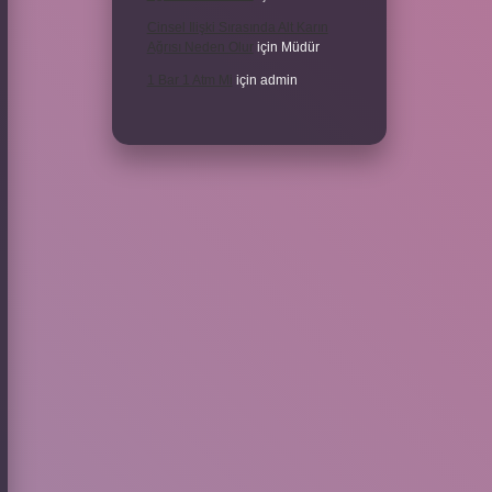
Cinsel Ilişki Sırasında Alt Karın
Ağrısı Neden Olur
için
Müdür
1 Bar 1 Atm Mi
için
admin