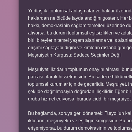
Yurttaşlık, toplumsal anlaşmalar ve haklar üzerind
haklardan ne ölçüde faydalandığını gösterir. Her bi
hakkı, demokrasinin sağlam temelleri üzerinde dur
alıyorsa, bu durum toplumsal eşitsizlikleri ve adalet
biri, bireylerin temel yaşam alanlarına ve iş alanla
erişimi sağlayabildiğini ve kimlerin dışlandığını gö
Meşruiyetin Kurgusu: Sadece Seçimler Değil
Meşruiyet, iktidarın toplumun onayını alması, bunun
parçası olarak hissetmesidir. Bu sadece hükümetle
toplumsal kurumlar için de geçerlidir. Meşruiyet, i
şekilde dağıtılmasıyla doğrudan ilişkilidir. Eğer bir
gruba hizmet ediyorsa, burada ciddi bir meşruiyet 
Bu bağlamda, soruya geri dönersek: Turyol’un kalk
iktidarın, meşruiyetin ve eşitliğin simgesidir. Bu 
erişemiyorsa, bu durum demokrasinin ve toplums