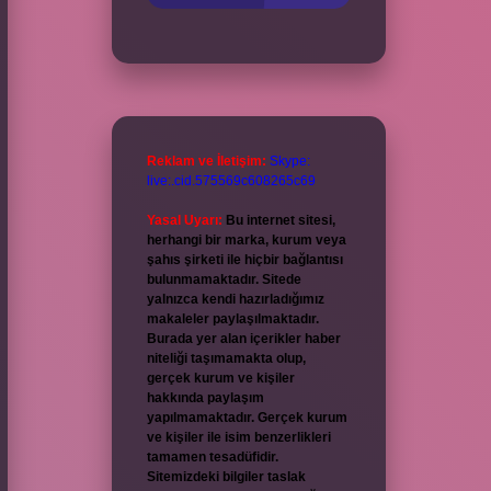
Reklam ve İletişim:
Skype:
live:.cid.575569c608265c69
Yasal Uyarı:
Bu internet sitesi,
herhangi bir marka, kurum veya
şahıs şirketi ile hiçbir bağlantısı
bulunmamaktadır. Sitede
yalnızca kendi hazırladığımız
makaleler paylaşılmaktadır.
Burada yer alan içerikler haber
niteliği taşımamakta olup,
gerçek kurum ve kişiler
hakkında paylaşım
yapılmamaktadır. Gerçek kurum
ve kişiler ile isim benzerlikleri
tamamen tesadüfidir.
Sitemizdeki bilgiler taslak