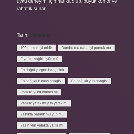
uyku deneyimi için harika olup, büyük konfor ve
rahatlık sunar.
Tarih:
Makaleler
100 pamuk iyi midir
Bambu mu daha iyi pamuk mu
Elyaf mı sağlıklı yün mü
En doğal yorgan hangisidir
En sağlıklı kumaş hangisi
En sağlıklı yün hangisi
Pamuk iyi bir kumaş mı
Pamuk yatak mı yün yatak mı
Yastıkta pamuk mu yün mü
Yazın yün yatakta yatılır mı