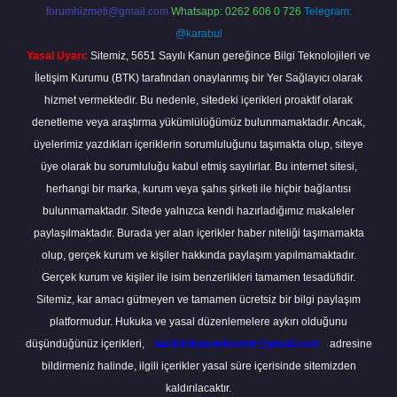
forumhizmeti@gmail.com
Whatsapp: 0262 606 0 726
Telegram:
@karabul
Yasal Uyarı:
Sitemiz, 5651 Sayılı Kanun gereğince Bilgi Teknolojileri ve
İletişim Kurumu (BTK) tarafından onaylanmış bir Yer Sağlayıcı olarak
hizmet vermektedir. Bu nedenle, sitedeki içerikleri proaktif olarak
denetleme veya araştırma yükümlülüğümüz bulunmamaktadır. Ancak,
üyelerimiz yazdıkları içeriklerin sorumluluğunu taşımakta olup, siteye
üye olarak bu sorumluluğu kabul etmiş sayılırlar. Bu internet sitesi,
herhangi bir marka, kurum veya şahıs şirketi ile hiçbir bağlantısı
bulunmamaktadır. Sitede yalnızca kendi hazırladığımız makaleler
paylaşılmaktadır. Burada yer alan içerikler haber niteliği taşımamakta
olup, gerçek kurum ve kişiler hakkında paylaşım yapılmamaktadır.
Gerçek kurum ve kişiler ile isim benzerlikleri tamamen tesadüfidir.
Sitemiz, kar amacı gütmeyen ve tamamen ücretsiz bir bilgi paylaşım
platformudur. Hukuka ve yasal düzenlemelere aykırı olduğunu
düşündüğünüz içerikleri,
backlinkpanelicomtr@gmail.com
adresine
bildirmeniz halinde, ilgili içerikler yasal süre içerisinde sitemizden
kaldırılacaktır.