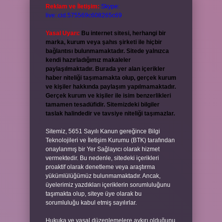
Reklam ve İletişim:
Skype:
live:.cid.575569c608265c69
Yasal Uyarı:
Bu internet sitesi, herhangi bir
marka, kurum veya şahıs şirketi ile hiçbir
bağlantısı bulunmamaktadır. Sitede yalnızca
kendi hazırladığımız makaleler
paylaşılmaktadır. Burada yer alan içerikler
haber niteliği taşımamakta olup, gerçek kurum
ve kişiler hakkında paylaşım yapılmamaktadır.
Gerçek kurum ve kişiler ile isim benzerlikleri
tamamen tesadüfidir. Sitemizdeki bilgiler
taslak halindedir ve tavsiye niteliği taşımazlar.
Sitemiz, 5651 Sayılı Kanun gereğince Bilgi
Teknolojileri ve İletişim Kurumu (BTK) tarafından
onaylanmış bir Yer Sağlayıcı olarak hizmet
vermektedir. Bu nedenle, sitedeki içerikleri
proaktif olarak denetleme veya araştırma
yükümlülüğümüz bulunmamaktadır. Ancak,
üyelerimiz yazdıkları içeriklerin sorumluluğunu
taşımakta olup, siteye üye olarak bu
sorumluluğu kabul etmiş sayılırlar.
Hukuka ve yasal düzenlemelere aykırı olduğunu