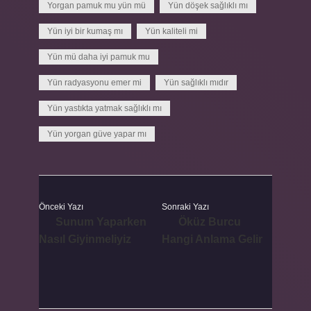
Yorgan pamuk mu yün mü
Yün döşek sağlıklı mı
Yün iyi bir kumaş mı
Yün kaliteli mi
Yün mü daha iyi pamuk mu
Yün radyasyonu emer mi
Yün sağlıklı mıdır
Yün yastıkta yatmak sağlıklı mı
Yün yorgan güve yapar mı
Önceki Yazı
Sonraki Yazı
Sunum Yaparken
Öküz Burcu
Nasıl Giyinmeliyiz
Hangi Anlama Gelir