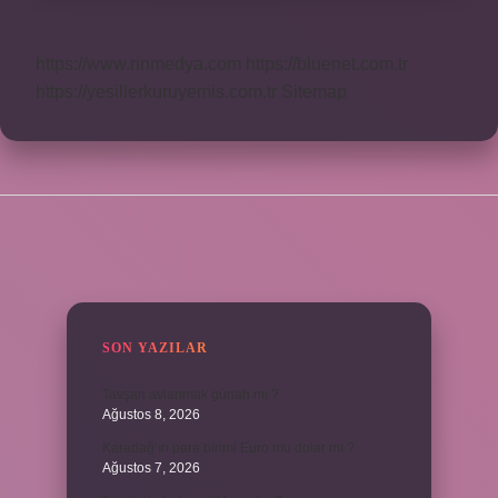
https://www.rinmedya.com
https://bluenet.com.tr
https://yesillerkuruyemis.com.tr
Sitemap
SIDEBAR
SON YAZILAR
Tavşan avlanmak günah mı ?
Ağustos 8, 2026
Karadağ’ın para birimi Euro mu dolar mı ?
Ağustos 7, 2026