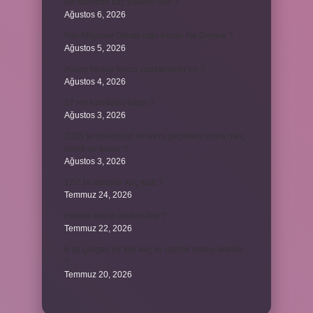
Bir cümlede kaç yüklem olur ?
Ağustos 6, 2026
Kim Milyoner Olmak İster Kuran Ne Demek ?
Ağustos 5, 2026
Avans hesap borcu yapılandırılır mı ?
Ağustos 4, 2026
37 nin karekökü kaçtır ?
Ağustos 3, 2026
2025’te direksiyon sınavını geçtikten sonra harç
ücreti ne kadar ?
Ağustos 3, 2026
12V 1a adaptör kaç watt ?
Temmuz 24, 2026
Hamile koyun neden ölür ?
Temmuz 22, 2026
6 ay çalışan bir kişi kaç ay işsizlik maaşı alabilir
?
Temmuz 20, 2026