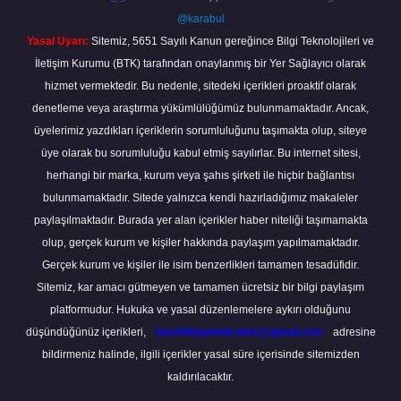
@karabul
Yasal Uyarı:
Sitemiz, 5651 Sayılı Kanun gereğince Bilgi Teknolojileri ve
İletişim Kurumu (BTK) tarafından onaylanmış bir Yer Sağlayıcı olarak
hizmet vermektedir. Bu nedenle, sitedeki içerikleri proaktif olarak
denetleme veya araştırma yükümlülüğümüz bulunmamaktadır. Ancak,
üyelerimiz yazdıkları içeriklerin sorumluluğunu taşımakta olup, siteye
üye olarak bu sorumluluğu kabul etmiş sayılırlar. Bu internet sitesi,
herhangi bir marka, kurum veya şahıs şirketi ile hiçbir bağlantısı
bulunmamaktadır. Sitede yalnızca kendi hazırladığımız makaleler
paylaşılmaktadır. Burada yer alan içerikler haber niteliği taşımamakta
olup, gerçek kurum ve kişiler hakkında paylaşım yapılmamaktadır.
Gerçek kurum ve kişiler ile isim benzerlikleri tamamen tesadüfidir.
Sitemiz, kar amacı gütmeyen ve tamamen ücretsiz bir bilgi paylaşım
platformudur. Hukuka ve yasal düzenlemelere aykırı olduğunu
düşündüğünüz içerikleri,
backlinkpanelicomtr@gmail.com
adresine
bildirmeniz halinde, ilgili içerikler yasal süre içerisinde sitemizden
kaldırılacaktır.