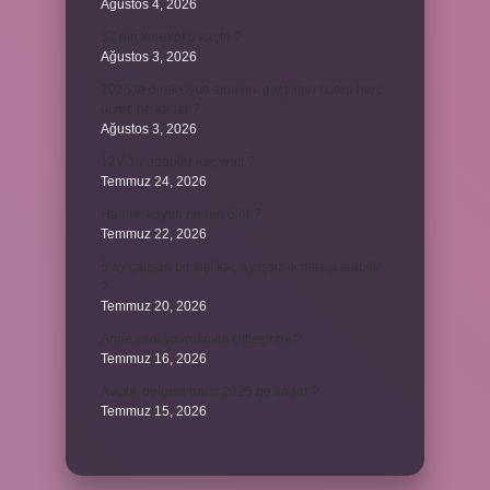
Ağustos 4, 2026
37 nin karekökü kaçtır ?
Ağustos 3, 2026
2025’te direksiyon sınavını geçtikten sonra harç
ücreti ne kadar ?
Ağustos 3, 2026
12V 1a adaptör kaç watt ?
Temmuz 24, 2026
Hamile koyun neden ölür ?
Temmuz 22, 2026
6 ay çalışan bir kişi kaç ay işsizlik maaşı alabilir
?
Temmuz 20, 2026
Anne kedi yavrusuyla çiftleşir mi ?
Temmuz 16, 2026
Avcılık belgesi harcı 2025 ne kadar ?
Temmuz 15, 2026