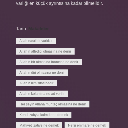
varlığı en küçük ayrıntısına kadar bilmelidir.
Tarih:
Makaleler
Allah nasıl bir varlıktır
Allahın affedici olmasına ne denir
Allahın bir olmasına inancına ne denir
Allahın diri olmasına ne denir
Allahın ilim sıfatı nedir
Allahın kelamina ne ad verilir
Her şeyin Allaha muhtaç olmasina ne denir
Kendi zatıyla kaimdir ne demek
Mahiyeti zatiye ne demek
Nefsi emmare ne demek