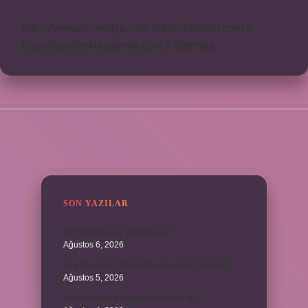
https://www.rinmedya.com
https://bluenet.com.tr
https://yesillerkuruyemis.com.tr
Sitemap
SIDEBAR
SON YAZILAR
Bir cümlede kaç yüklem olur ?
Ağustos 6, 2026
Kim Milyoner Olmak İster Kuran Ne Demek ?
Ağustos 5, 2026
Avans hesap borcu yapılandırılır mı ?