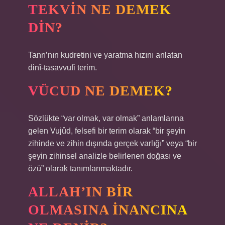
TEKVIN NE DEMEK
DIN?
Tanrı’nın kudretini ve yaratma hızını anlatan
dinî-tasavvufi terim.
VÜCUD NE DEMEK?
Sözlükte “var olmak, var olmak” anlamlarına
gelen Vujûd, felsefi bir terim olarak “bir şeyin
zihinde ve zihin dışında gerçek varlığı” veya “bir
şeyin zihinsel analizle belirlenen doğası ve
özü” olarak tanımlanmaktadır.
ALLAH’IN BIR
OLMASINA INANCINA