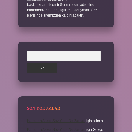
backlinkpanelicomtr@gmail.com
adresine
bildirmeniz halinde, ilgili içerikler yasal süre
içerisinde sitemizden kaldırılacaktır.
Arama
SON YORUMLAR
Kamuran Akkor Sev Yeter Ne Zaman
için
admin
Kamuran Akkor Sev Yeter Ne Zaman
için
Gökçe