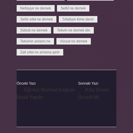
Nefsiyye ne demek
Selbî ne demek
Selbi sıfat ne demek
Sıfatiyye kime denir
Sübuti ne demek
Tekvin ne demek din
Tekvinin anlamı ne
Vücud ne demek
Zati sıfat ne anlama gelir
Önceki Yazı
Sonraki Yazı
Ağrısız Normal Doğum
Kds Sınavı
Nasıl Yapılır
Ücretli Mi