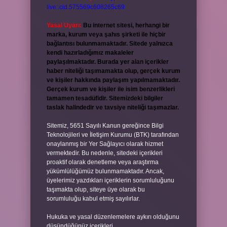
live:.cid.575569c608265c69
Yasal Uyarı:
Bu internet sitesi, herhangi bir
marka, kurum veya şahıs şirketi ile hiçbir
bağlantısı bulunmamaktadır. Sitede yalnızca
kendi hazırladığımız makaleler
paylaşılmaktadır. Burada yer alan içerikler
haber niteliği taşımamakta olup, gerçek kurum
ve kişiler hakkında paylaşım yapılmamaktadır.
Gerçek kurum ve kişiler ile isim benzerlikleri
tamamen tesadüfidir. Sitemizdeki bilgiler
taslak halindedir ve tavsiye niteliği taşımazlar.
Sitemiz, 5651 Sayılı Kanun gereğince Bilgi
Teknolojileri ve İletişim Kurumu (BTK) tarafından
onaylanmış bir Yer Sağlayıcı olarak hizmet
vermektedir. Bu nedenle, sitedeki içerikleri
proaktif olarak denetleme veya araştırma
yükümlülüğümüz bulunmamaktadır. Ancak,
üyelerimiz yazdıkları içeriklerin sorumluluğunu
taşımakta olup, siteye üye olarak bu
sorumluluğu kabul etmiş sayılırlar.
Hukuka ve yasal düzenlemelere aykırı olduğunu
düşündüğünüz içerikleri,