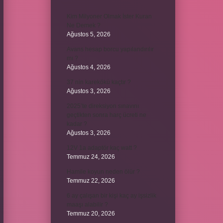
Kim Milyoner Olmak İster Kuran
Ne Demek ?
Ağustos 5, 2026
Avans hesap borcu yapılandırılır
mı ?
Ağustos 4, 2026
37 nin karekökü kaçtır ?
Ağustos 3, 2026
2025’te direksiyon sınavını
geçtikten sonra harç ücreti ne
kadar ?
Ağustos 3, 2026
12V 1a adaptör kaç watt ?
Temmuz 24, 2026
Hamile koyun neden ölür ?
Temmuz 22, 2026
6 ay çalışan bir kişi kaç ay işsizlik
maaşı alabilir ?
Temmuz 20, 2026