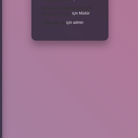
Cinsel Ilişki Sırasında Alt Karın
Ağrısı Neden Olur
için
Müdür
1 Bar 1 Atm Mi
için
admin