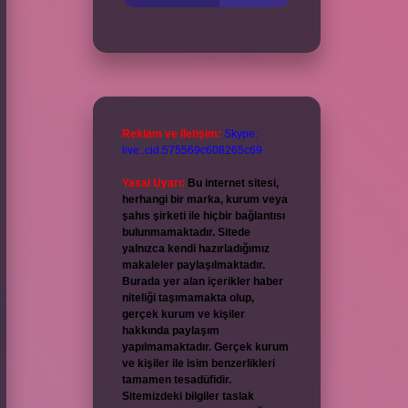
Reklam ve İletişim:
Skype:
live:.cid.575569c608265c69
Yasal Uyarı:
Bu internet sitesi,
herhangi bir marka, kurum veya
şahıs şirketi ile hiçbir bağlantısı
bulunmamaktadır. Sitede
yalnızca kendi hazırladığımız
makaleler paylaşılmaktadır.
Burada yer alan içerikler haber
niteliği taşımamakta olup,
gerçek kurum ve kişiler
hakkında paylaşım
yapılmamaktadır. Gerçek kurum
ve kişiler ile isim benzerlikleri
tamamen tesadüfidir.
Sitemizdeki bilgiler taslak