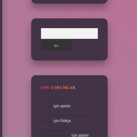
Arama
SON YORUMLAR
Kamuran Akkor Sev Yeter Ne
Zaman
için
admin
Kamuran Akkor Sev Yeter Ne
Zaman
için
Gökçe
Cinsel Ilişki Sırasında Alt Karın
Ağrısı Neden Olur
için
admin