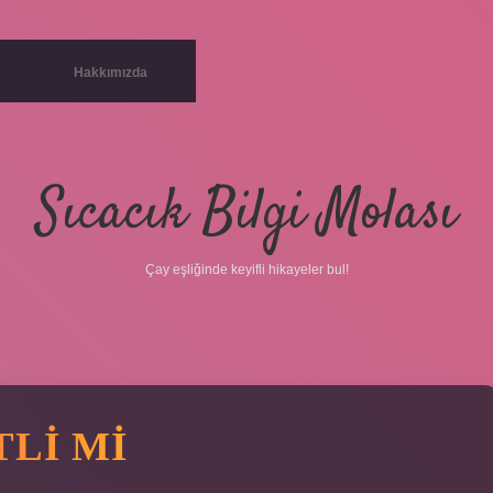
Hakkımızda
Sıcacık Bilgi Molası
Çay eşliğinde keyifli hikayeler bul!
TLI MI