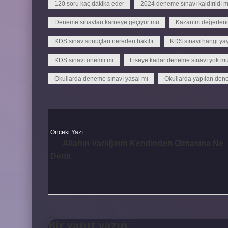
120 soru kaç dakika eder
2024 deneme sınavı kaldırıldı m
Deneme sınavları karneye geçiyor mu
Kazanım değerlend
KDS sınav sonuçları nereden bakılır
KDS sınavı hangi yay
KDS sınavı önemli mi
Liseye kadar deneme sınavı yok m
Okullarda deneme sınavı yasal mı
Okullarda yapılan dene
Önceki Yazı
Allahın Varlığının Kendinden Olmasına Ne
Denir
Bir yanıt yazın