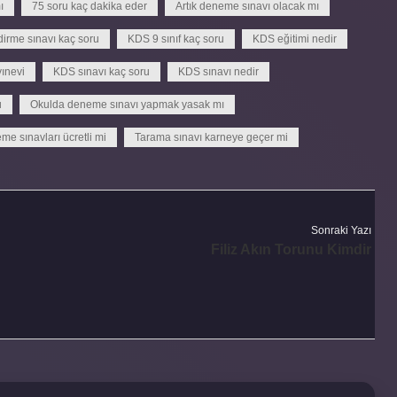
ı
75 soru kaç dakika eder
Artık deneme sınavı olacak mı
irme sınavı kaç soru
KDS 9 sınıf kaç soru
KDS eğitimi nedir
ınevi
KDS sınavı kaç soru
KDS sınavı nedir
u
Okulda deneme sınavı yapmak yasak mı
me sınavları ücretli mi
Tarama sınavı karneye geçer mi
Sonraki Yazı
Filiz Akın Torunu Kimdir