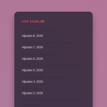
SIDEBAR
SON YAZILAR
Tavşan avlanmak günah mı ?
Ağustos 8, 2026
Karadağ’ın para birimi Euro mu dolar mı ?
Ağustos 7, 2026
Bir cümlede kaç yüklem olur ?
Ağustos 6, 2026
Kim Milyoner Olmak İster Kuran Ne Demek ?
Ağustos 5, 2026
Avans hesap borcu yapılandırılır mı ?
Ağustos 4, 2026
37 nin karekökü kaçtır ?
Ağustos 3, 2026
2025’te direksiyon sınavını geçtikten sonra harç
ücreti ne kadar ?