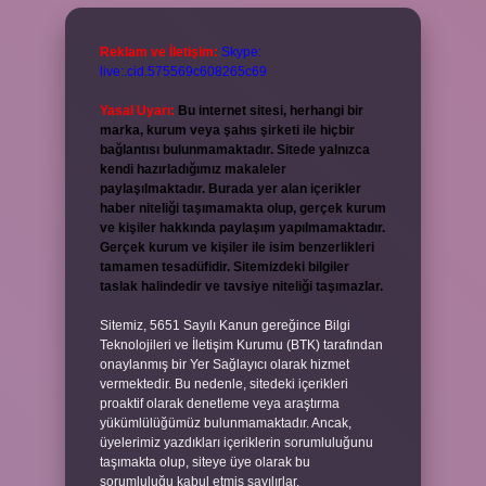
Reklam ve İletişim:
Skype:
live:.cid.575569c608265c69
Yasal Uyarı:
Bu internet sitesi, herhangi bir
marka, kurum veya şahıs şirketi ile hiçbir
bağlantısı bulunmamaktadır. Sitede yalnızca
kendi hazırladığımız makaleler
paylaşılmaktadır. Burada yer alan içerikler
haber niteliği taşımamakta olup, gerçek kurum
ve kişiler hakkında paylaşım yapılmamaktadır.
Gerçek kurum ve kişiler ile isim benzerlikleri
tamamen tesadüfidir. Sitemizdeki bilgiler
taslak halindedir ve tavsiye niteliği taşımazlar.
Sitemiz, 5651 Sayılı Kanun gereğince Bilgi
Teknolojileri ve İletişim Kurumu (BTK) tarafından
onaylanmış bir Yer Sağlayıcı olarak hizmet
vermektedir. Bu nedenle, sitedeki içerikleri
proaktif olarak denetleme veya araştırma
yükümlülüğümüz bulunmamaktadır. Ancak,
üyelerimiz yazdıkları içeriklerin sorumluluğunu
taşımakta olup, siteye üye olarak bu
sorumluluğu kabul etmiş sayılırlar.