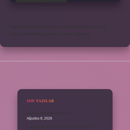
https://www.rinmedya.com
https://bluenet.com.tr
https://yesillerkuruyemis.com.tr
Sitemap
SIDEBAR
SON YAZILAR
Tavşan avlanmak günah mı ?
Ağustos 8, 2026
Karadağ’ın para birimi Euro mu dolar mı ?