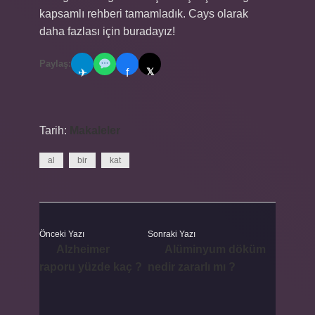
kapsamlı rehberi tamamladık. Cays olarak
daha fazlası için buradayız!
Paylaş:
𝕏
✈
f
Tarih:
Makaleler
al
bir
kat
Önceki Yazı
Sonraki Yazı
Alzheimer
Alüminyum döküm
raporu yüzde kaç ?
nedir zararlı mı ?