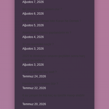
Ağustos 7, 2026
Bir cümlede kaç yüklem olur ?
Ağustos 6, 2026
Kim Milyoner Olmak İster Kuran Ne Demek ?
Ağustos 5, 2026
Avans hesap borcu yapılandırılır mı ?
Ağustos 4, 2026
37 nin karekökü kaçtır ?
Ağustos 3, 2026
2025’te direksiyon sınavını geçtikten sonra harç
ücreti ne kadar ?
Ağustos 3, 2026
12V 1a adaptör kaç watt ?
Temmuz 24, 2026
Hamile koyun neden ölür ?
Temmuz 22, 2026
6 ay çalışan bir kişi kaç ay işsizlik maaşı alabilir
?
Temmuz 20, 2026