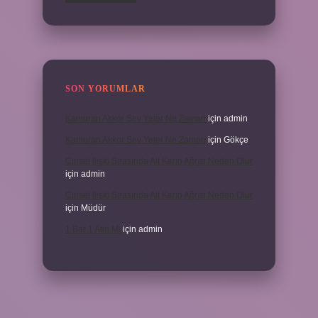
SON YORUMLAR
Kamuran Akkor Sev Yeter Ne Zaman
için
admin
Kamuran Akkor Sev Yeter Ne Zaman
için
Gökçe
Cinsel Ilişki Sırasında Alt Karın Ağrısı Neden Olur
için
admin
Cinsel Ilişki Sırasında Alt Karın Ağrısı Neden Olur
için
Müdür
1 Bar 1 Atm Mi
için
admin