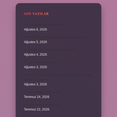
SON YAZILAR
Bir cümlede kaç yüklem olur ?
Ağustos 6, 2026
Kim Milyoner Olmak İster Kuran Ne Demek ?
Ağustos 5, 2026
Avans hesap borcu yapılandırılır mı ?
Ağustos 4, 2026
37 nin karekökü kaçtır ?
Ağustos 3, 2026
2025’te direksiyon sınavını geçtikten sonra harç
ücreti ne kadar ?
Ağustos 3, 2026
12V 1a adaptör kaç watt ?
Temmuz 24, 2026
Hamile koyun neden ölür ?
Temmuz 22, 2026