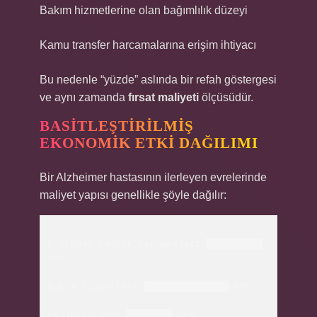
Bakım hizmetlerine olan bağımlılık düzeyi
Kamu transfer harcamalarına erişim ihtiyacı
Bu nedenle “yüzde” aslında bir refah göstergesi
ve aynı zamanda
fırsat maliyeti
ölçüsüdür.
BASITLEŞTIRILMIŞ
EKONOMIK ETKI DAĞILIMI
Bir Alzheimer hastasının ilerleyen evrelerinde
maliyet yapısı genellikle şöyle dağılır:
Doğrudan sağlık harcamaları ██████████ 
35%

Bakım hizmetleri ███████████████ 45%

Kayıp iş gücü ████████ 20%
