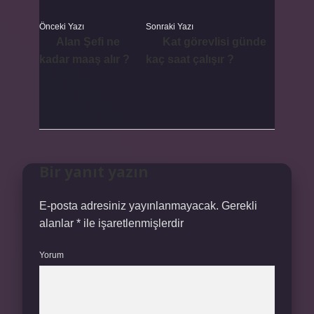
Önceki Yazı
Sonraki Yazı
Alan Şefi ne
Kat görevlisi günde
kadar maaş alır ?
kaç saat çalışır ?
Bir yanıt yazın
E-posta adresiniz yayınlanmayacak.
Gerekli
alanlar
*
ile işaretlenmişlerdir
Yorum