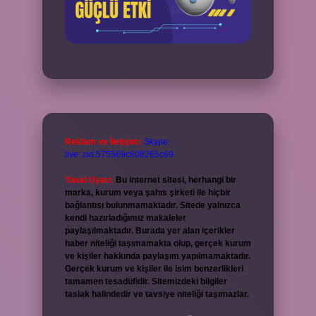
Reklam ve İletişim:
Skype:
live:.cid.575569c608265c69
Yasal Uyarı:
Bu internet sitesi, herhangi bir
marka, kurum veya şahıs şirketi ile hiçbir
bağlantısı bulunmamaktadır. Sitede yalnızca
kendi hazırladığımız makaleler
paylaşılmaktadır. Burada yer alan içerikler
haber niteliği taşımamakta olup, gerçek kurum
ve kişiler hakkında paylaşım yapılmamaktadır.
Gerçek kurum ve kişiler ile isim benzerlikleri
tamamen tesadüfidir. Sitemizdeki bilgiler
taslak halindedir ve tavsiye niteliği taşımazlar.