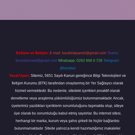
ncel
tulipbet.online
Reklam ve İletişim:
E-mail:
backlinkpaneli@gmail.com
Teams:
forumhizmeti@gmail.com
Whatsapp: 0262 606 0 726
Telegram:
@karabul
Yasal Uyarı:
Sitemiz, 5651 Sayılı Kanun gereğince Bilgi Teknolojileri ve
İletişim Kurumu (BTK) tarafından onaylanmış bir Yer Sağlayıcı olarak
hizmet vermektedir. Bu nedenle, sitedeki içerikleri proaktif olarak
denetleme veya araştırma yükümlülüğümüz bulunmamaktadır. Ancak,
üyelerimiz yazdıkları içeriklerin sorumluluğunu taşımakta olup, siteye
üye olarak bu sorumluluğu kabul etmiş sayılırlar. Bu internet sitesi,
herhangi bir marka, kurum veya şahıs şirketi ile hiçbir bağlantısı
bulunmamaktadır. Sitede yalnızca kendi hazırladığımız makaleler