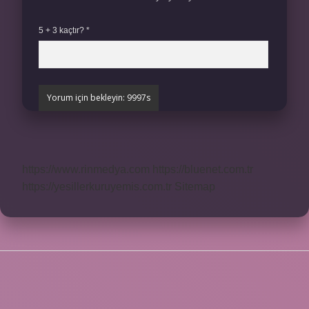
5 + 3 kaçtır?
*
https://www.rinmedya.com
https://bluenet.com.tr
https://yesillerkuruyemis.com.tr
Sitemap
SIDEBAR