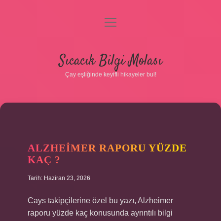
menüyü
aç
Anasayfa
Sıcacık Bilgi Molası
Gizlilik Politikası
Çay eşliğinde keyifli hikayeler bul!
Yasal Uyarı
Hakkımızda
ALZHEIMER RAPORU YÜZDE
KAÇ ?
Tarih: Haziran 23, 2026
Cays takipçilerine özel bu yazı, Alzheimer
raporu yüzde kaç konusunda ayrıntılı bilgi