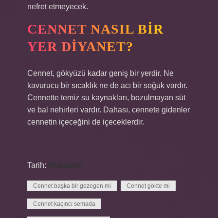
nefret etmeyecek.
CENNET NASIL BIR
YER DIYANET?
Cennet, gökyüzü kadar geniş bir yerdir. Ne
kavurucu bir sıcaklık ne de acı bir soğuk vardır.
Cennette temiz su kaynakları, bozulmayan süt
ve bal nehirleri vardır. Dahası, cennete gidenler
cennetin içeceğini de içeceklerdir.
Tarih:
Makaleler
Cennet başka bir gezegen mi
Cennet gökte mi
Cennet kaçıncı semada