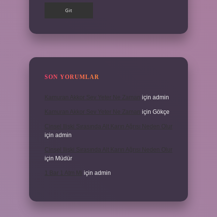
SON YORUMLAR
Kamuran Akkor Sev Yeter Ne Zaman
için
admin
Kamuran Akkor Sev Yeter Ne Zaman
için
Gökçe
Cinsel Ilişki Sırasında Alt Karın Ağrısı Neden Olur
için
admin
Cinsel Ilişki Sırasında Alt Karın Ağrısı Neden Olur
için
Müdür
1 Bar 1 Atm Mi
için
admin