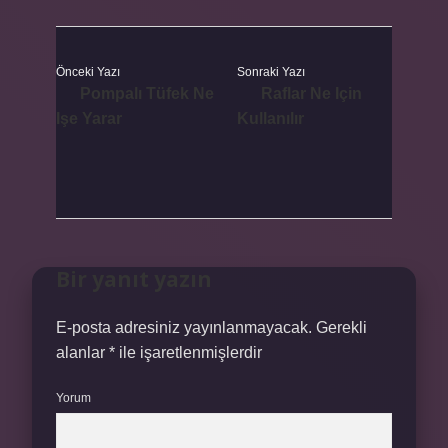
Önceki Yazı
Sonraki Yazı
Pompalı Tüfek Ne
Raflar Ne Için
Işe Yarar
Kullanılır
Bir yanıt yazın
E-posta adresiniz yayınlanmayacak.
Gerekli
alanlar
*
ile işaretlenmişlerdir
Yorum