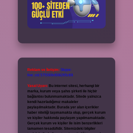
Reklam ve İletişim:
Skype:
live:.cid.575569c608265c69
Yasal Uyarı:
Bu internet sitesi, herhangi bir
marka, kurum veya şahıs şirketi ile hiçbir
bağlantısı bulunmamaktadır. Sitede yalnızca
kendi hazırladığımız makaleler
paylaşılmaktadır. Burada yer alan içerikler
haber niteliği taşımamakta olup, gerçek kurum
ve kişiler hakkında paylaşım yapılmamaktadır.
Gerçek kurum ve kişiler ile isim benzerlikleri
tamamen tesadüfidir. Sitemizdeki bilgiler