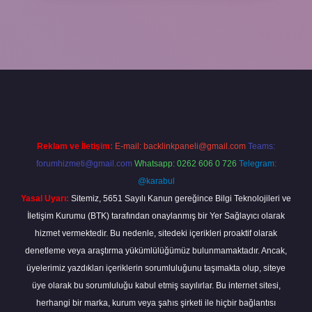
 güncel
tulipbet.online
Reklam ve İletişim:
E-mail:
backlinkpaneli@gmail.com
Teams:
forumhizmeti@gmail.com
Whatsapp: 0262 606 0 726
Telegram:
@karabul
Yasal Uyarı:
Sitemiz, 5651 Sayılı Kanun gereğince Bilgi Teknolojileri ve
İletişim Kurumu (BTK) tarafından onaylanmış bir Yer Sağlayıcı olarak
hizmet vermektedir. Bu nedenle, sitedeki içerikleri proaktif olarak
denetleme veya araştırma yükümlülüğümüz bulunmamaktadır. Ancak,
üyelerimiz yazdıkları içeriklerin sorumluluğunu taşımakta olup, siteye
üye olarak bu sorumluluğu kabul etmiş sayılırlar. Bu internet sitesi,
herhangi bir marka, kurum veya şahıs şirketi ile hiçbir bağlantısı