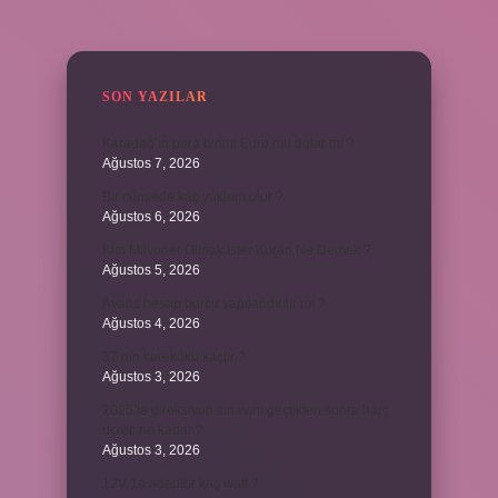
SIDEBAR
SON YAZILAR
Karadağ’ın para birimi Euro mu dolar mı ?
Ağustos 7, 2026
Bir cümlede kaç yüklem olur ?
Ağustos 6, 2026
Kim Milyoner Olmak İster Kuran Ne Demek ?
Ağustos 5, 2026
Avans hesap borcu yapılandırılır mı ?
Ağustos 4, 2026
37 nin karekökü kaçtır ?
Ağustos 3, 2026
2025’te direksiyon sınavını geçtikten sonra harç
ücreti ne kadar ?
Ağustos 3, 2026
12V 1a adaptör kaç watt ?