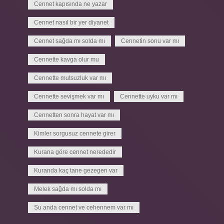
Cennet kapısında ne yazar
Cennet nasıl bir yer diyanet
Cennet sağda mı solda mı
Cennetin sonu var mı
Cennette kavga olur mu
Cennette mutsuzluk var mı
Cennette sevişmek var mı
Cennette uyku var mı
Cennetten sonra hayat var mı
Kimler sorgusuz cennete girer
Kurana göre cennet nerededir
Kuranda kaç tane gezegen var
Melek sağda mı solda mı
Su anda cennet ve cehennem var mı