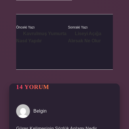
Önceki Yazı
Sonraki Yazı
Kavrulmuş Yumurta
Liseyi Açığa
Nasıl Yapılır
Alırsak Ne Olur
14 YORUM
Belgin
Güreş Kelimesinin Sözlük Anlamı Nedir