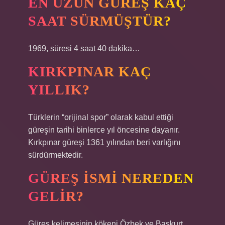
EN UZUN GÜREŞ KAÇ
SAAT SÜRMÜŞTÜR?
1969, süresi 4 saat 40 dakika…
KIRKPINAR KAÇ
YILLIK?
Türklerin “orijinal spor” olarak kabul ettiği
güreşin tarihi binlerce yıl öncesine dayanır.
Kırkpınar güreşi 1361 yılından beri varlığını
sürdürmektedir.
GÜREŞ ISMI NEREDEN
GELIR?
Güreş kelimesinin kökeni Özbek ve Başkurt