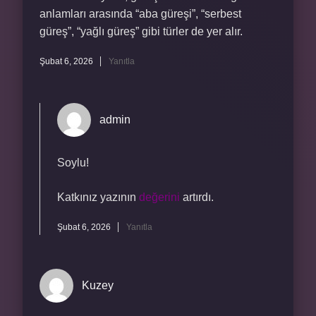
anlamları arasında “aba güreşi”, “serbest
güreş”, “yağlı güreş” gibi türler de yer alır.
Şubat 6, 2026
Yanıtla
admin
Soylu!
Katkınız yazının
değerini
artırdı.
Şubat 6, 2026
Yanıtla
Kuzey