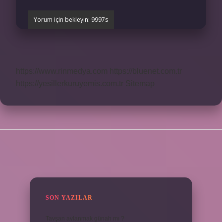
https://www.rinmedya.com
https://bluenet.com.tr
https://yesillerkuruyemis.com.tr
Sitemap
SIDEBAR
SON YAZILAR
Tavşan avlanmak günah mı ?