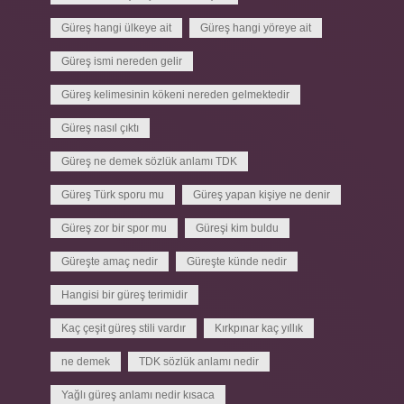
Güreş hangi ülkeye ait
Güreş hangi yöreye ait
Güreş ismi nereden gelir
Güreş kelimesinin kökeni nereden gelmektedir
Güreş nasıl çıktı
Güreş ne demek sözlük anlamı TDK
Güreş Türk sporu mu
Güreş yapan kişiye ne denir
Güreş zor bir spor mu
Güreşi kim buldu
Güreşte amaç nedir
Güreşte künde nedir
Hangisi bir güreş terimidir
Kaç çeşit güreş stili vardır
Kırkpınar kaç yıllık
ne demek
TDK sözlük anlamı nedir
Yağlı güreş anlamı nedir kısaca