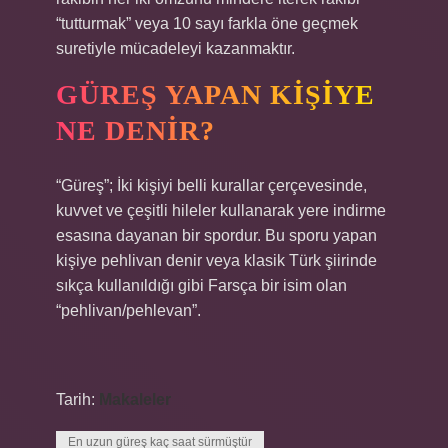
“tutturmak” veya 10 sayı farkla öne geçmek
suretiyle mücadeleyi kazanmaktır.
GÜREŞ YAPAN KIŞIYE
NE DENIR?
“Güreş”; İki kişiyi belli kurallar çerçevesinde,
kuvvet ve çeşitli hileler kullanarak yere indirme
esasına dayanan bir spordur. Bu sporu yapan
kişiye pehlivan denir veya klasik Türk şiirinde
sıkça kullanıldığı gibi Farsça bir isim olan
“pehlivan/pehlevan”.
Tarih:
Makaleler
En uzun güreş kaç saat sürmüştür