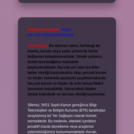
Reklam ve İletişim:
Skype:
live:.cid.575569c608265c69
Yasal Uyarı:
Bu internet sitesi, herhangi bir
marka, kurum veya şahıs şirketi ile hiçbir
bağlantısı bulunmamaktadır. Sitede yalnızca
kendi hazırladığımız makaleler
paylaşılmaktadır. Burada yer alan içerikler
haber niteliği taşımamakta olup, gerçek kurum
ve kişiler hakkında paylaşım yapılmamaktadır.
Gerçek kurum ve kişiler ile isim benzerlikleri
tamamen tesadüfidir. Sitemizdeki bilgiler
taslak halindedir ve tavsiye niteliği taşımazlar.
Sitemiz, 5651 Sayılı Kanun gereğince Bilgi
Teknolojileri ve İletişim Kurumu (BTK) tarafından
onaylanmış bir Yer Sağlayıcı olarak hizmet
vermektedir. Bu nedenle, sitedeki içerikleri
proaktif olarak denetleme veya araştırma
yükümlülüğümüz bulunmamaktadır. Ancak,