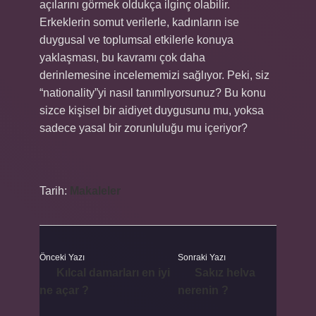
açılarını görmek oldukça ilginç olabilir.
Erkeklerin somut verilerle, kadınların ise
duygusal ve toplumsal etkilerle konuya
yaklaşması, bu kavramı çok daha
derinlemesine incelememizi sağlıyor. Peki, siz
“nationality”yi nasıl tanımlıyorsunuz? Bu konu
sizce kişisel bir aidiyet duygusunu mu, yoksa
sadece yasal bir zorunluluğu mu içeriyor?
Tarih:
Makaleler
Önceki Yazı
Sonraki Yazı
Kılcal damarları en iyi
Sakız helva
ne açar ?
nerenin ?