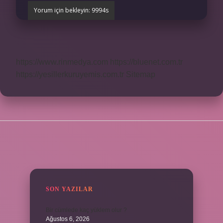
https://www.rinmedya.com
https://bluenet.com.tr
https://yesillerkuruyemis.com.tr
Sitemap
SIDEBAR
SON YAZILAR
Bir cümlede kaç yüklem olur ?
Ağustos 6, 2026