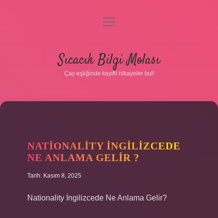
menüyü
aç
Anasayfa
Sıcacık Bilgi Molası
Gizlilik Politikası
Çay eşliğinde keyifli hikayeler bul!
Yasal Uyarı
Hakkımızda
NATIONALITY INGILIZCEDE
NE ANLAMA GELIR ?
Tarih: Kasım 8, 2025
Nationality İngilizcede Ne Anlama Gelir?