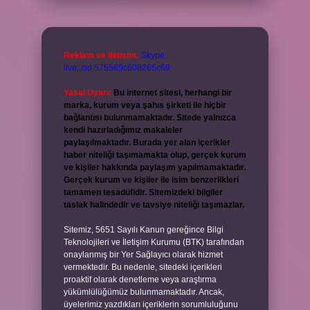
Reklam ve İletişim:
Skype:
live:.cid.575569c608265c69
Yasal Uyarı:
Bu internet sitesi, herhangi bir
marka, kurum veya şahıs şirketi ile hiçbir
bağlantısı bulunmamaktadır. Sitede yalnızca
kendi hazırladığımız makaleler
paylaşılmaktadır. Burada yer alan içerikler
haber niteliği taşımamakta olup, gerçek kurum
ve kişiler hakkında paylaşım yapılmamaktadır.
Gerçek kurum ve kişiler ile isim benzerlikleri
tamamen tesadüfidir. Sitemizdeki bilgiler
taslak halindedir ve tavsiye niteliği taşımazlar.
Sitemiz, 5651 Sayılı Kanun gereğince Bilgi
Teknolojileri ve İletişim Kurumu (BTK) tarafından
onaylanmış bir Yer Sağlayıcı olarak hizmet
vermektedir. Bu nedenle, sitedeki içerikleri
proaktif olarak denetleme veya araştırma
yükümlülüğümüz bulunmamaktadır. Ancak,
üyelerimiz yazdıkları içeriklerin sorumluluğunu