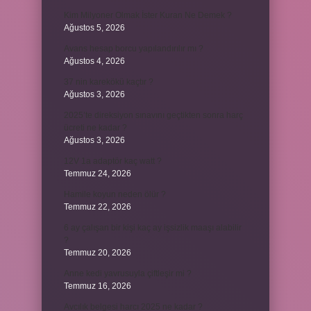
Kim Milyoner Olmak İster Kuran Ne Demek ?
Ağustos 5, 2026
Avans hesap borcu yapılandırılır mı ?
Ağustos 4, 2026
37 nin karekökü kaçtır ?
Ağustos 3, 2026
2025’te direksiyon sınavını geçtikten sonra harç
ücreti ne kadar ?
Ağustos 3, 2026
12V 1a adaptör kaç watt ?
Temmuz 24, 2026
Hamile koyun neden ölür ?
Temmuz 22, 2026
6 ay çalışan bir kişi kaç ay işsizlik maaşı alabilir
?
Temmuz 20, 2026
Anne kedi yavrusuyla çiftleşir mi ?
Temmuz 16, 2026
Avcılık belgesi harcı 2025 ne kadar ?