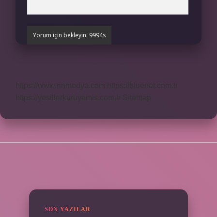
https://www.rinmedya.com
https://bluenet.com.tr
https://yesillerkuruyemis.com.tr
Sitemap
SIDEBAR
SON YAZILAR