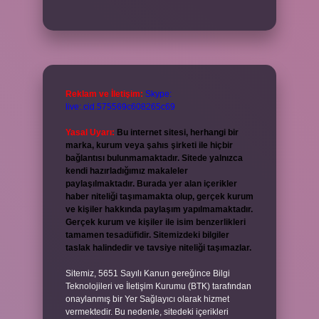
Reklam ve İletişim:
Skype:
live:.cid.575569c608265c69
Yasal Uyarı:
Bu internet sitesi, herhangi bir
marka, kurum veya şahıs şirketi ile hiçbir
bağlantısı bulunmamaktadır. Sitede yalnızca
kendi hazırladığımız makaleler
paylaşılmaktadır. Burada yer alan içerikler
haber niteliği taşımamakta olup, gerçek kurum
ve kişiler hakkında paylaşım yapılmamaktadır.
Gerçek kurum ve kişiler ile isim benzerlikleri
tamamen tesadüfidir. Sitemizdeki bilgiler
taslak halindedir ve tavsiye niteliği taşımazlar.
Sitemiz, 5651 Sayılı Kanun gereğince Bilgi
Teknolojileri ve İletişim Kurumu (BTK) tarafından
onaylanmış bir Yer Sağlayıcı olarak hizmet
vermektedir. Bu nedenle, sitedeki içerikleri