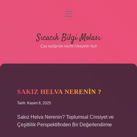
menüyü
aç
Anasayfa
Sıcacık Bilgi Molası
Gizlilik Politikası
Çay eşliğinde keyifli hikayeler bul!
Yasal Uyarı
Hakkımızda
SAKIZ HELVA NERENIN ?
Tarih: Kasım 8, 2025
Sakız Helva Nerenin? Toplumsal Cinsiyet ve
Çeşitlilik Perspektifinden Bir Değerlendirme