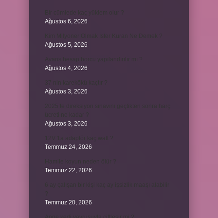
Bir cümlede kaç yüklem olur ?
Ağustos 6, 2026
Kim Milyoner Olmak İster Kuran Ne Demek ?
Ağustos 5, 2026
Avans hesap borcu yapılandırılır mı ?
Ağustos 4, 2026
37 nin karekökü kaçtır ?
Ağustos 3, 2026
2025’te direksiyon sınavını geçtikten sonra harç
ücreti ne kadar ?
Ağustos 3, 2026
12V 1a adaptör kaç watt ?
Temmuz 24, 2026
Hamile koyun neden ölür ?
Temmuz 22, 2026
6 ay çalışan bir kişi kaç ay işsizlik maaşı alabilir
?
Temmuz 20, 2026
Anne kedi yavrusuyla çiftleşir mi ?