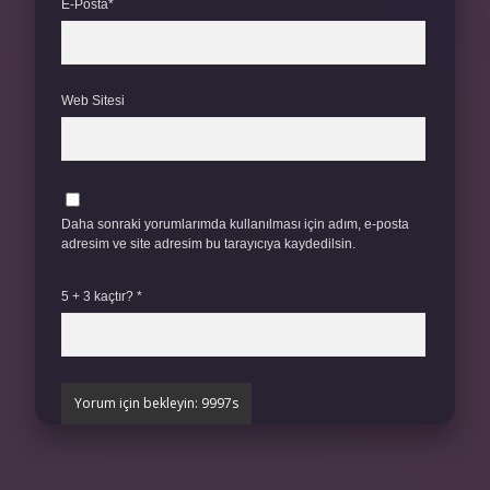
E-Posta*
Web Sitesi
Daha sonraki yorumlarımda kullanılması için adım, e-posta
adresim ve site adresim bu tarayıcıya kaydedilsin.
5 + 3 kaçtır?
*