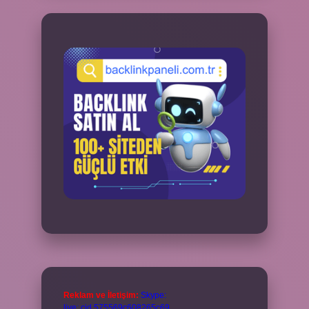
Reklam ve İletişim:
Skype:
live:.cid.575569c608265c69