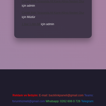
Cinsel Ilişki Sırasında Alt Karın Ağrısı Neden Olur
için
admin
Cinsel Ilişki Sırasında Alt Karın Ağrısı Neden Olur
için
Müdür
1 Bar 1 Atm Mi
için
admin
 güncel
tulipbet.online
Reklam ve İletişim:
E-mail:
backlinkpaneli@gmail.com
Teams:
forumhizmeti@gmail.com
Whatsapp: 0262 606 0 726
Telegram: