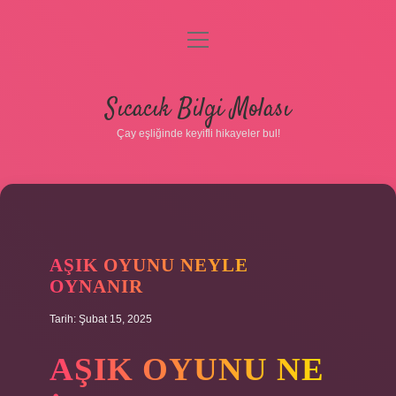
menüyü
aç
Anasayfa
Sıcacık Bilgi Molası
Gizlilik Politikası
Çay eşliğinde keyifli hikayeler bul!
Yasal Uyarı
Hakkımızda
AŞIK OYUNU NEYLE
OYNANIR
Tarih: Şubat 15, 2025
AŞIK OYUNU NE