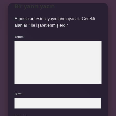
Bir yanıt yazın
E-posta adresiniz yayınlanmayacak.
Gerekli
alanlar
*
ile işaretlenmişlerdir
Yorum
İsim*