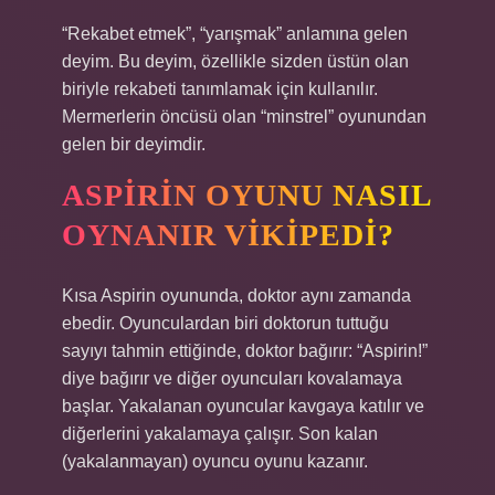
“Rekabet etmek”, “yarışmak” anlamına gelen
deyim. Bu deyim, özellikle sizden üstün olan
biriyle rekabeti tanımlamak için kullanılır.
Mermerlerin öncüsü olan “minstrel” oyunundan
gelen bir deyimdir.
ASPIRIN OYUNU NASIL
OYNANIR VIKIPEDI?
Kısa Aspirin oyununda, doktor aynı zamanda
ebedir. Oyunculardan biri doktorun tuttuğu
sayıyı tahmin ettiğinde, doktor bağırır: “Aspirin!”
diye bağırır ve diğer oyuncuları kovalamaya
başlar. Yakalanan oyuncular kavgaya katılır ve
diğerlerini yakalamaya çalışır. Son kalan
(yakalanmayan) oyuncu oyunu kazanır.